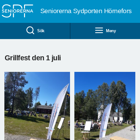
Till övergripande innehåll
Seniorerna Sydporten Hörnefors
Sök
Meny
Grillfest den 1 juli