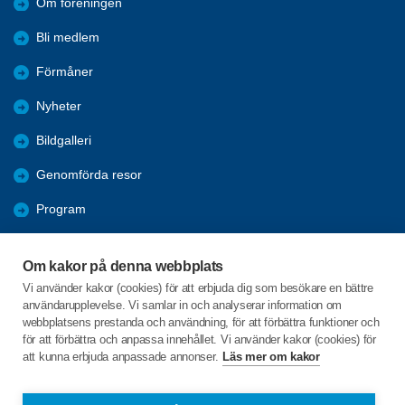
Om föreningen
Bli medlem
Förmåner
Nyheter
Bildgalleri
Genomförda resor
Program
Nya Resor
Om kakor på denna webbplats
Årsmöten
Vi använder kakor (cookies) för att erbjuda dig som besökare en bättre
användarupplevelse. Vi samlar in och analyserar information om
Hänt i Sydporten
webbplatsens prestanda och användning, för att förbättra funktioner och
för att förbättra och anpassa innehållet. Vi använder kakor (cookies) för
att kunna erbjuda anpassade annonser.
Läs mer om kakor
C/o:Christer Fredriksson
Västanmarken 91