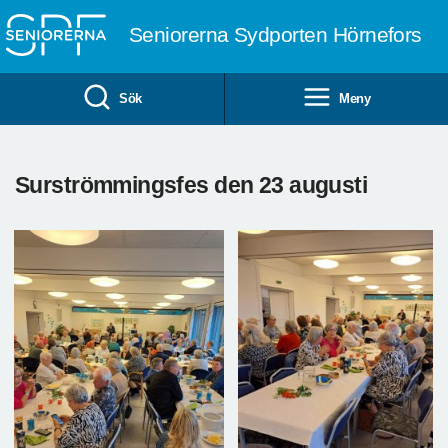
Till övergripande innehåll
Seniorerna Sydporten Hörnefors
Sök
Meny
Surströmmingsfes den 23 augusti