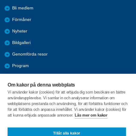
Bli medlem
Förmåner
Nyheter
Bildgalleri
Genomförda resor
Program
Nya Resor
Om kakor på denna webbplats
Årsmöten
Vi använder kakor (cookies) för att erbjuda dig som besökare en bättre
användarupplevelse. Vi samlar in och analyserar information om
Hänt i Sydporten
webbplatsens prestanda och användning, för att förbättra funktioner och
för att förbättra och anpassa innehållet. Vi använder kakor (cookies) för
att kunna erbjuda anpassade annonser.
Läs mer om kakor
C/o:Christer Fredriksson
Västanmarken 91
905 71 Hörnefors
Tillåt alla kakor