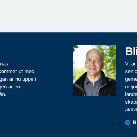
Bl
rnas
Vi är
 kommer ut med
senio
gan är nu uppe i
geme
gen är en
miljo
ån.
lande
skapa
aktiv
B