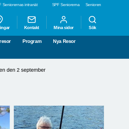
 Seniorernas intranät
SPF Seniorerna
Senioren
ingar
Kontakt
Mina sidor
Sök
resor
Program
Nya Resor
ren den 2 september