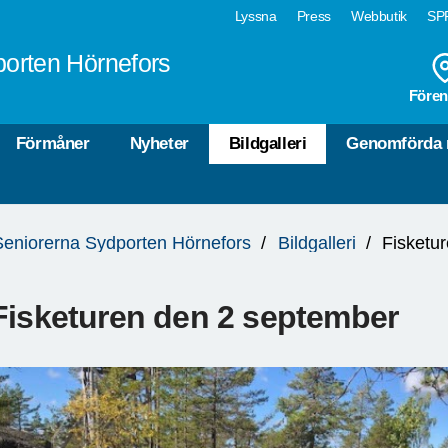
Lyssna
Press
Webbutik
SPF
orten Hörnefors
Fören
Förmåner
Nyheter
Bildgalleri
Genomförda 
Seniorerna Sydporten Hörnefors
Bildgalleri
Fisketu
Fisketuren den 2 september