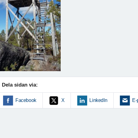
Dela sidan via:
Facebook
X
LinkedIn
E-