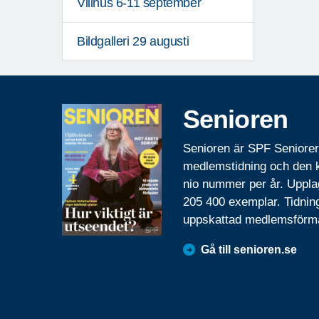
Villnus 6-11 september
Bildgalleri 29 augusti
Senioren
Senioren är SPF Seniore
medlemstidning och den
nio nummer per år. Uppla
205 400 exemplar. Tidnin
uppskattad medlemsförm
Gå till senioren.se