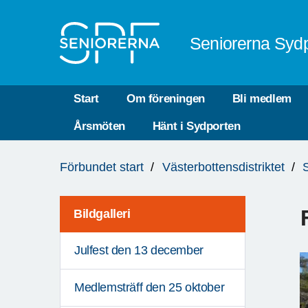
Till övergripande innehåll
Seniorerna Sydp
Start
Om föreningen
Bli medlem
Årsmöten
Hänt i Sydporten
Du
Förbundet start
Västerbottensdistriktet
är
här:
Bildgalleri
Julfest den 13 december
Medlemsträff den 25 oktober