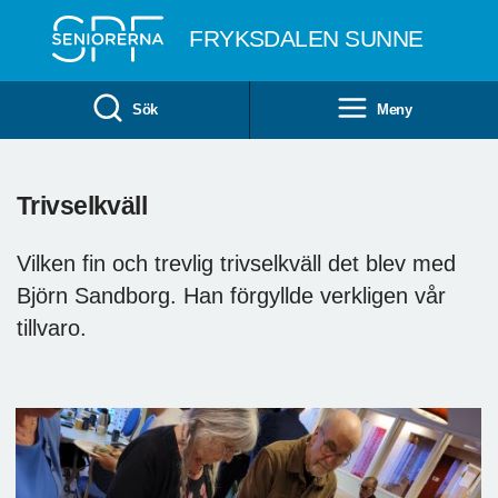
Till övergripande innehåll
FRYKSDALEN SUNNE
Sök
Meny
Trivselkväll
Vilken fin och trevlig trivselkväll det blev med
Björn Sandborg. Han förgyllde verkligen vår
tillvaro.