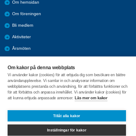
Om hemsidan
Om föreningen
Bli medlem
Aktiviteter
Årsmöten
Nyheter
Om kakor på denna webbplats
Bildgalleri
Vi använder kakor (cookies) för att erbjuda dig som besökare en bättre
användarupplevelse. Vi samlar in och analyserar information om
Dokument
webbplatsens prestanda och användning, för att förbättra funktioner och
för att förbättra och anpassa innehållet. Vi använder kakor (cookies) för
att kunna erbjuda anpassade annonser.
Läs mer om kakor
C/o:Inga-Lill Junedahl
Askersby 46
686 91 Sunne
Tillåt alla kakor
Telefon:
+46 70 565 12 62
Inställningar för kakor
ingalill@junedahl.se