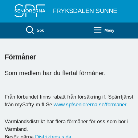
Till övergripande innehåll
FRYKSDALEN SUNNE
Sök
Meny
Förmåner
Som medlem har du flertal förmåner.
Från förbundet finns rabatt från försäkring if, Spärrtjänst
från mySafty m fl Se
www.spfseniorerna.se/formaner
Värmlandsdistrikt har flera förmåner för oss som bor i
Värmland.
Besök gärna
Distriktens sida