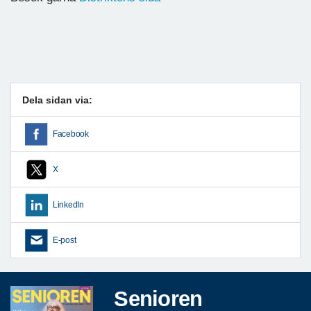
Dela sidan via:
Facebook
X
LinkedIn
E-post
Senioren