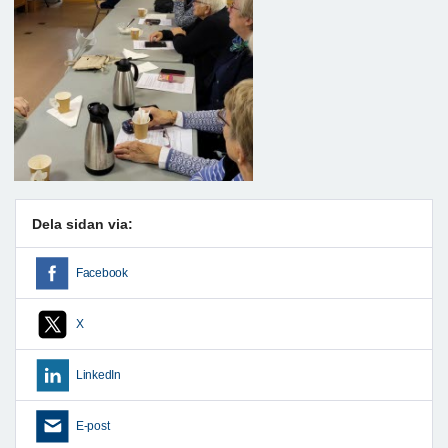
Dela sidan via:
Facebook
X
LinkedIn
E-post