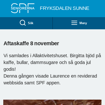
Till övergripande innehåll
FRYKSDALEN SUNNE
Sök
Meny
Aftaskaffe 8 november
Vi samlades i Allaktivitetshuset. Birgitta bjöd på
kaffe, bullar, dammsugare och så goda jul
godis!
Denna gången visade Laurence en reviderad
webbsida samt SPF appen.