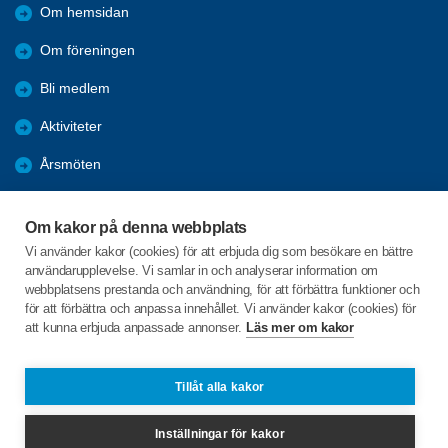
Om hemsidan
Om föreningen
Bli medlem
Aktiviteter
Årsmöten
Nyheter
Om kakor på denna webbplats
Bildgalleri
Vi använder kakor (cookies) för att erbjuda dig som besökare en bättre
användarupplevelse. Vi samlar in och analyserar information om
Dokument
webbplatsens prestanda och användning, för att förbättra funktioner och
för att förbättra och anpassa innehållet. Vi använder kakor (cookies) för
att kunna erbjuda anpassade annonser.
Läs mer om kakor
C/o:Inga-Lill Junedahl
Askersby 46
686 91 Sunne
Tillåt alla kakor
Telefon:
+46 70 565 12 62
Inställningar för kakor
ingalill@junedahl.se