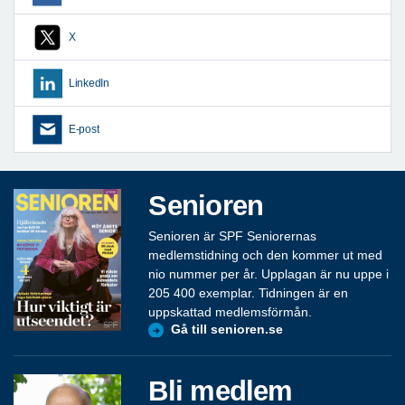
X
LinkedIn
E-post
Senioren
Senioren är SPF Seniorernas
medlemstidning och den kommer ut med
nio nummer per år. Upplagan är nu uppe i
205 400 exemplar. Tidningen är en
uppskattad medlemsförmån.
Gå till senioren.se
Bli medlem