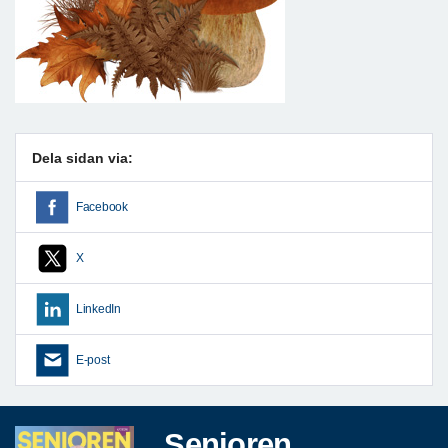
Dela sidan via:
Facebook
X
LinkedIn
E-post
Senioren