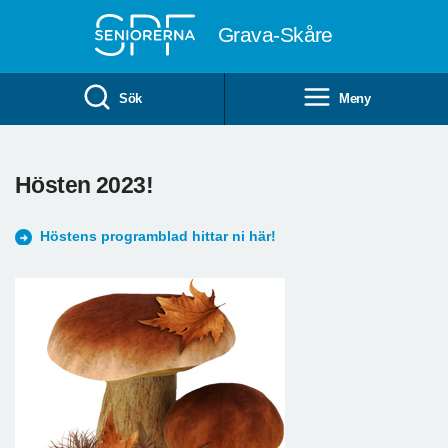
Till övergripande innehåll
Grava-Skåre
Sök
Meny
Hösten 2023!
Höstens programblad hittar ni här!