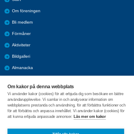
Om föreningen
Bli medlem
Förmåner
Aktiviteter
Bildgalleri
Almanacka
Referat
Om kakor på denna webbplats
KPR
Vi använder kakor (cookies) för att erbjuda dig som besökare en bättre
användarupplevelse. Vi samlar in och analyserar information om
Nyheter
webbplatsens prestanda och användning, för att förbättra funktioner och
för att förbättra och anpassa innehållet. Vi använder kakor (cookies) för
att kunna erbjuda anpassade annonser.
Läs mer om kakor
C/o:Kenneth Hedström
Karmgatan 39 lgh 1102
653 47 Karlstad