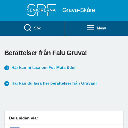
Till övergripande innehåll
Grava-Skåre
Sök
Meny
Berättelser från Falu Gruva!
Här kan ni läsa om Fet-Mats öde!
Här kan du läsa fler berättelser från Gruvan!
Dela sidan via: