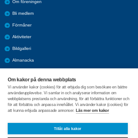
Om föreningen
Bli medlem
Förmåner
Aktiviteter
Bildgalleri
Almanacka
Referat
Om kakor på denna webbplats
KPR
Vi använder kakor (cookies) för att erbjuda dig som besökare en bättre
användarupplevelse. Vi samlar in och analyserar information om
Nyheter
webbplatsens prestanda och användning, för att förbättra funktioner och
för att förbättra och anpassa innehållet. Vi använder kakor (cookies) för
att kunna erbjuda anpassade annonser.
Läs mer om kakor
C/o:Kenneth Hedström
Karmgatan 39 lgh 1102
653 47 Karlstad
Tillåt alla kakor