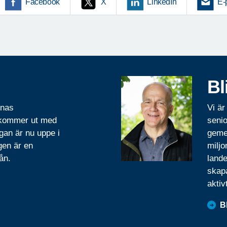
Facebook
X
LinkedIn
E-
Bl
rnas
Vi är
 kommer ut med
senio
gan är nu uppe i
geme
gen är en
miljo
ån.
lande
skapa
aktiv
B