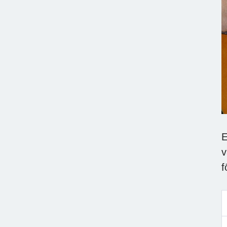
E
v
f