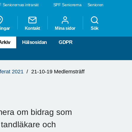
 Seniorernas intranät
SPF Seniorerna
Senioren
ingar
Kontakt
Mina sidor
Sök
Arkiv
Hälsosidan
GDPR
ferat 2021
21-10-19 Medlemsträff
ormera om bidrag som
 tandläkare och