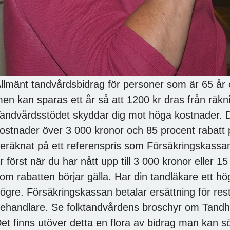
llmänt tandvårdsbidrag för personer som är 65 år 
en kan sparas ett år så att 1200 kr dras från räkn
andvårdsstödet skyddar dig mot höga kostnader. D
ostnader över 3 000 kronor och 85 procent rabatt
eräknat på ett referenspris som Försäkringskassan 
r först när du har nått upp till 3 000 kronor eller 1
om rabatten börjar gälla. Har din tandläkare ett hög
ögre. Försäkringskassan betalar ersättning för rest
ehandlare. Se folktandvårdens broschyr om Tandh
et finns utöver detta en flora av bidrag man kan 