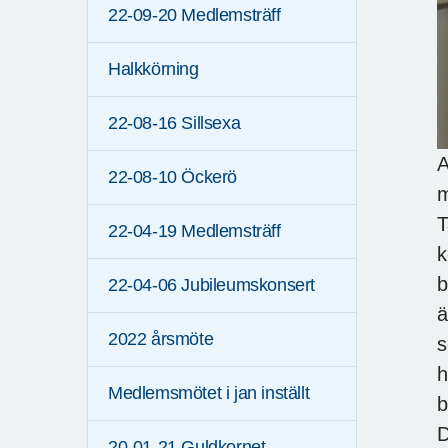
22-09-20 Medlemsträff
Halkkörning
22-08-16 Sillsexa
A
22-08-10 Öckerö
m
T
22-04-19 Medlemsträff
k
b
22-04-06 Jubileumskonsert
ä
2022 årsmöte
s
h
Medlemsmötet i jan inställt
b
D
20-01-21 Guldkornet