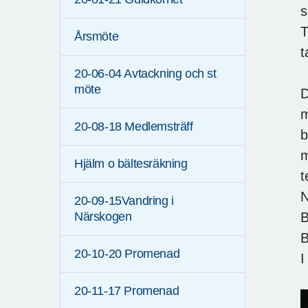
s
T
Årsmöte
t
20-06-04 Avtackning och st
möte
D
m
20-08-18 Medlemsträff
b
m
Hjälm o bältesräkning
t
N
20-09-15Vandring i
B
Närskogen
B
20-10-20 Promenad
I
20-11-17 Promenad