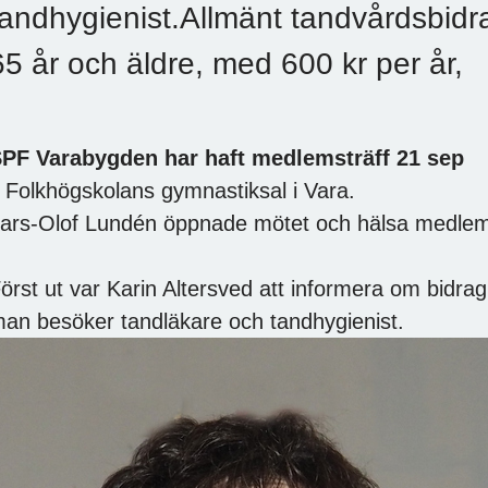
tandhygienist.Allmänt tandvårdsbidr
65 år och äldre, med 600 kr per år,
PF Varabygden har haft medlemsträff 21 sep
 Folkhögskolans gymnastiksal i Vara.
ars-Olof Lundén öppnade mötet och hälsa medle
örst ut var Karin Altersved att informera om bidr
an besöker tandläkare och tandhygienist.