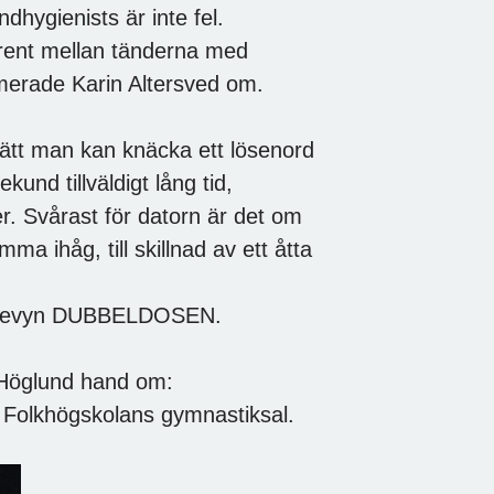
ndhygienists är inte fel.
 rent mellan tänderna med
formerade Karin Altersved om.
lätt man kan knäcka ett lösenord
und tillväldigt lång tid,
. Svårast för datorn är det om
ihåg, till skillnad av ett åtta
och revyn DUBBELDOSEN.
t Höglund hand om:
i Folkhögskolans gymnastiksal.