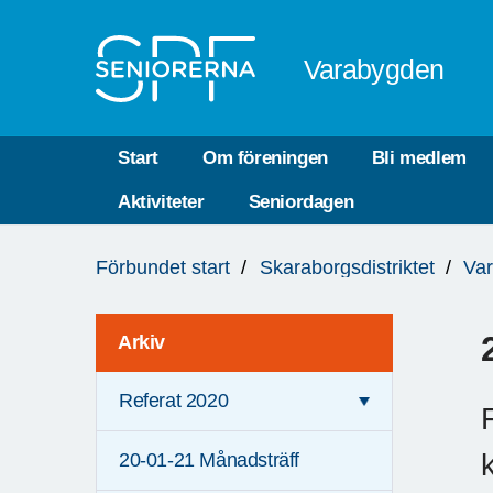
Till övergripande innehåll
Varabygden
Start
Om föreningen
Bli medlem
Aktiviteter
Seniordagen
Du
Förbundet start
Skaraborgsdistriktet
Va
är
här:
Arkiv
Referat 2020
20-01-21 Månadsträff