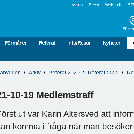
Lyssna
Press
Webbutik
SPF
Fören
Förmåner
Referat
Info/Resor
Nyheter
rabygden
Arkiv
Referat 2020
Referat 2022
Re
21-10-19 Medlemsträff
Först ut var Karin Altersved att inf
kan komma i fråga när man besöker