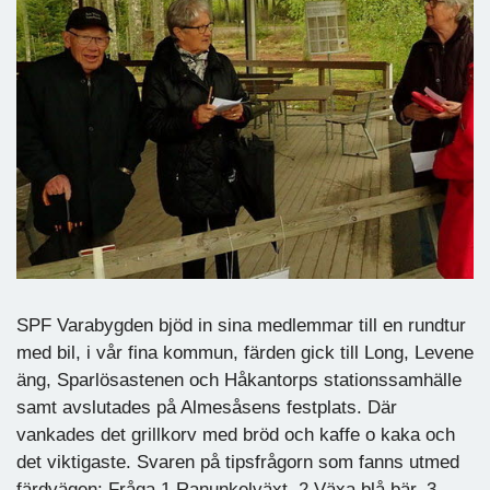
SPF Varabygden bjöd in sina medlemmar till en rundtur
med bil, i vår fina kommun, färden gick till Long, Levene
äng, Sparlösastenen och Håkantorps stationssamhälle
samt avslutades på Almesåsens festplats. Där
vankades det grillkorv med bröd och kaffe o kaka och
det viktigaste. Svaren på tipsfrågorn som fanns utmed
färdvägen: Fråga 1 Ranunkelväxt, 2 Växa blå bär, 3