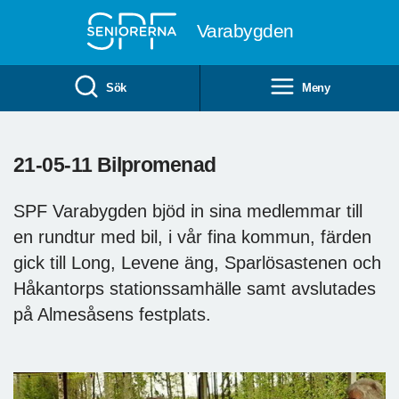
Till övergripande innehåll
Varabygden
Sök
Meny
21-05-11 Bilpromenad
SPF Varabygden bjöd in sina medlemmar till
en rundtur med bil, i vår fina kommun, färden
gick till Long, Levene äng, Sparlösastenen och
Håkantorps stationssamhälle samt avslutades
på Almesåsens festplats.