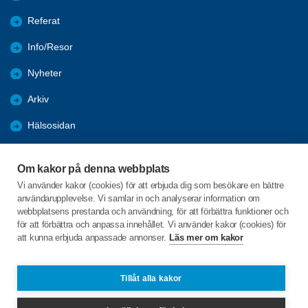
Referat
Info/Resor
Nyheter
Arkiv
Hälsosidan
GDPR
Om kakor på denna webbplats
Aktiviteter
Vi använder kakor (cookies) för att erbjuda dig som besökare en bättre
användarupplevelse. Vi samlar in och analyserar information om
Seniordagen
webbplatsens prestanda och användning, för att förbättra funktioner och
för att förbättra och anpassa innehållet. Vi använder kakor (cookies) för
att kunna erbjuda anpassade annonser.
Läs mer om kakor
C/o:Gerth Malmevik
Ryda Kantorp 2
534 96 Vara
Tillåt alla kakor
Telefon:
+46 703 211600