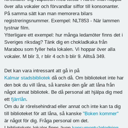
över alla vokaler och förvandlar siffor till konsonanter.
På samma sätt kan man memorera bilars
registreringsnummer. Exempel: NLT853 - När lammen
tystnar film.
Ytterligare ett exempel: hur många ledamöter finns det i
Sveriges riksdag? Tänk dig en chokladkaka från
Marabou som fyller hela lokalen. Vi hoppar över alla
vokaler. M blir 3, r blir 4 och b blir 9. Alltså 349.
Det kan vara intressant att gå in på
Kalmar stadsbibliotek
då och då. Om biblioteket inte har
den bok du vill låna, så kanske den går att låna från
något annat bibliotek. Be då personal att hjälpa dig med
ett
fjärrlån
.
Om du är rörelsehindrad eller annat och inte kan ta dig
till biblioteket för att låna, så kanske
"Boken kommer"
är något för dig. Fråga personal om det.
I bibliotekets lokaler finns även
konsumentvägledning
.