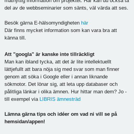
matnyttig information om projektet. Här kan du också ta
del av de webbseminarier som sänts, väl värda att ses.
Besök gärna E-hälsomyndigheten
här
Där finns mycket information som kan vara bra att
känna till.
Att "googla" är kanske inte tillräckligt
Man kan ibland tycka, att det är lite intellektuellt
lättjefullt att bara nöja sig med svar som man finner
genom att söka i Google eller i annan liknande
sökmotor. Det lönar sig, att leta upp databaser och
pålitliga länkar i olika ämnen. Hur hittar man dem? Jo -
till exempel via
LIBRIS ämnesträd
Lämna gärna tips och idéer om vad ni vill se på
hemsidan/appen!