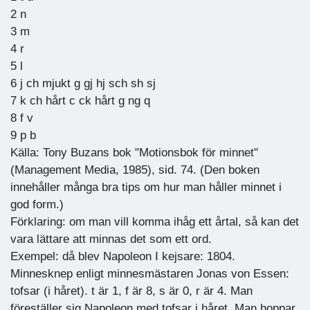
2 n
3 m
4 r
5 l
6 j ch mjukt g gj hj sch sh sj
7 k ch hårt c ck hårt g ng q
8 f v
9 p b
Källa: Tony Buzans bok "Motionsbok för minnet"
(Management Media, 1985), sid. 74. (Den boken
innehåller många bra tips om hur man håller minnet i
god form.)
Förklaring: om man vill komma ihåg ett årtal, så kan det
vara lättare att minnas det som ett ord.
Exempel: då blev Napoleon I kejsare: 1804.
Minnesknep enligt minnesmästaren Jonas von Essen:
tofsar (i håret). t är 1, f är 8, s är 0, r är 4. Man
föreställer sig Napoleon med tofsar i håret. Man hoppar