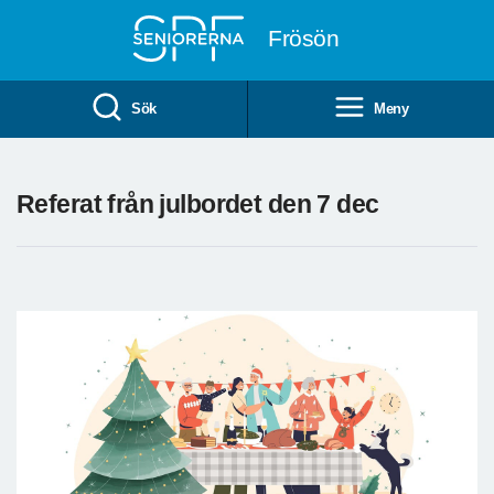
Till övergripande innehåll
Frösön
Sök
Meny
Referat från julbordet den 7 dec