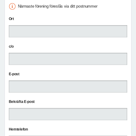
Närmaste förening föreslås via ditt postnummer
Ort
c/o
E-post
Bekräfta E-post
Hemtelefon