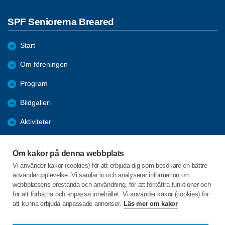
SPF Seniorerna Breared
Start
Om föreningen
Program
Bildgalleri
Aktiviteter
Förmåner
Om kakor på denna webbplats
Bli medlem
Vi använder kakor (cookies) för att erbjuda dig som besökare en bättre
användarupplevelse. Vi samlar in och analyserar information om
Handlingar
webbplatsens prestanda och användning, för att förbättra funktioner och
för att förbättra och anpassa innehållet. Vi använder kakor (cookies) för
att kunna erbjuda anpassade annonser.
Läs mer om kakor
C/o:Anki Preifelt
Bröda 617