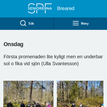
Till övergripande innehåll
Breared
Sök
Meny
Onsdag
Första promenaden lite kyligt men en underbar
sol o fika vid sjön (Ulla Svantesson)