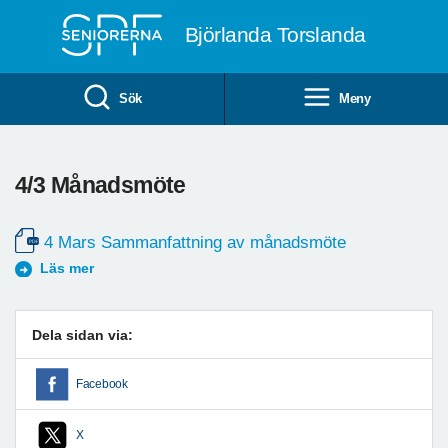
Till övergripande innehåll
Björlanda Torslanda
Sök
Meny
4/3 Månadsmöte
4 Mars Sammanfattning av månadsmöte
Läs mer
Dela sidan via:
Facebook
X