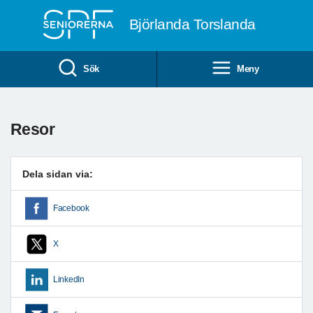
Till övergripande innehåll
Björlanda Torslanda
Sök
Meny
Resor
Dela sidan via:
Facebook
X
LinkedIn