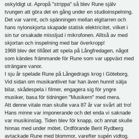
oskyldigt ut. Apropå "strippa" så blev Rune själv
tvungen att göra det en gång under en studioinspelning.
Det var varmt, och spänningen mellan elgitarren och
hans nylonskjorta skapade statisk elektricitet, vilket i
sin tur orsakade missljud i mikrofonen. Alltså av med
skjortan och inspelning med bar överkropp!
1968 blev det tillåtet att spela på Långfredagen, något
som kändes främmande för Rune som var uppväxt med
strängare vanor.
I sju år spelade Rune på Långedrags krog i Göteborg.
Vid sidan om musikantlivet har han även hunnit sälja
bilar, skådespela i filmer, engagera sig för yngre
musiker, basa för tidningen "Musikern" med mera.
Att denne vitale man skulle vara 87 år var svårt att tro!
Hans minne var imponerande och det enda vi saknade
var musikinslag. Tiden blev för knapp, och annat skulle
hinnas med under mötet. Ordförande Berit Rydberg
avtackade Rune med blommor, varefter supén vidtog.