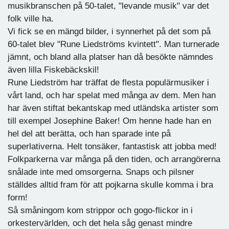
musikbranschen på 50-talet, "levande musik" var det
folk ville ha.
Vi fick se en mängd bilder, i synnerhet på det som på
60-talet blev "Rune Liedströms kvintett". Man turnerade
jämnt, och bland alla platser han då besökte nämndes
även lilla Fiskebäckskil!
Rune Liedström har träffat de flesta populärmusiker i
vårt land, och har spelat med många av dem. Men han
har även stiftat bekantskap med utländska artister som
till exempel Josephine Baker! Om henne hade han en
hel del att berätta, och han sparade inte på
superlativerna. Helt tonsäker, fantastisk att jobba med!
Folkparkerna var många på den tiden, och arrangörerna
snålade inte med omsorgerna. Snaps och pilsner
ställdes alltid fram för att pojkarna skulle komma i bra
form!
Så småningom kom strippor och gogo-flickor in i
orkestervärlden, och det hela såg genast mindre