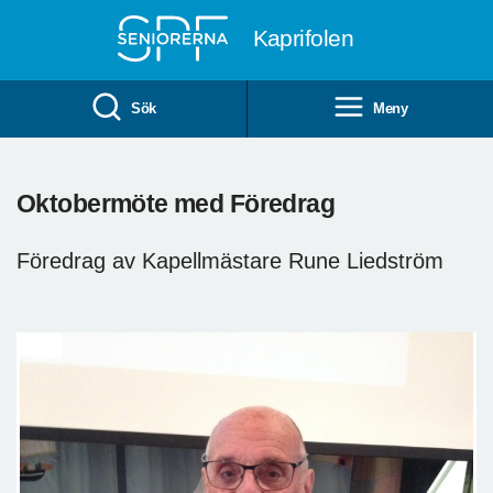
Till övergripande innehåll
Kaprifolen
Sök
Meny
Oktobermöte med Föredrag
Föredrag av Kapellmästare Rune Liedström