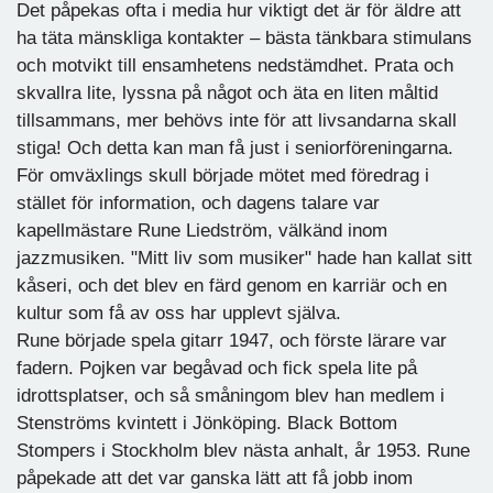
Det påpekas ofta i media hur viktigt det är för äldre att
ha täta mänskliga kontakter – bästa tänkbara stimulans
och motvikt till ensamhetens nedstämdhet. Prata och
skvallra lite, lyssna på något och äta en liten måltid
tillsammans, mer behövs inte för att livsandarna skall
stiga! Och detta kan man få just i seniorföreningarna.
För omväxlings skull började mötet med föredrag i
stället för information, och dagens talare var
kapellmästare Rune Liedström, välkänd inom
jazzmusiken. "Mitt liv som musiker" hade han kallat sitt
kåseri, och det blev en färd genom en karriär och en
kultur som få av oss har upplevt själva.
Rune började spela gitarr 1947, och förste lärare var
fadern. Pojken var begåvad och fick spela lite på
idrottsplatser, och så småningom blev han medlem i
Stenströms kvintett i Jönköping. Black Bottom
Stompers i Stockholm blev nästa anhalt, år 1953. Rune
påpekade att det var ganska lätt att få jobb inom