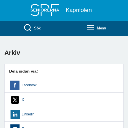
Till övergripande innehåll
Kaprifolen
Sök
Meny
Arkiv
Dela sidan via:
Facebook
X
LinkedIn