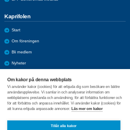
Kaprifolen
Start
Om föreningen
Bli medlem
Nyheter
Aktiviteter
Om kakor på denna webbplats
Hälsovågen
Vi använder kakor (cookies) för att erbjuda dig som besökare en bättre
användarupplevelse. Vi samlar in och analyserar information om
Arkiv
webbplatsens prestanda och användning, för att förbättra funktioner och
för att förbättra och anpassa innehållet. Vi använder kakor (cookies) för
Bilder
att kunna erbjuda anpassade annonser.
Läs mer om kakor
Evensås 110
Tillåt alla kakor