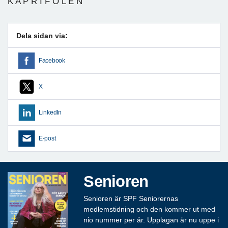
K A P R I F O L E N
Dela sidan via:
Facebook
X
LinkedIn
E-post
Senioren
Senioren är SPF Seniorernas
medlemstidning och den kommer ut med
nio nummer per år. Upplagan är nu uppe i