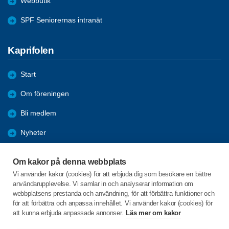
Webbutik
SPF Seniorernas intranät
Kaprifolen
Start
Om föreningen
Bli medlem
Nyheter
Aktiviteter
Om kakor på denna webbplats
Hälsovågen
Vi använder kakor (cookies) för att erbjuda dig som besökare en bättre
användarupplevelse. Vi samlar in och analyserar information om
Arkiv
webbplatsens prestanda och användning, för att förbättra funktioner och
för att förbättra och anpassa innehållet. Vi använder kakor (cookies) för
Bilder
att kunna erbjuda anpassade annonser.
Läs mer om kakor