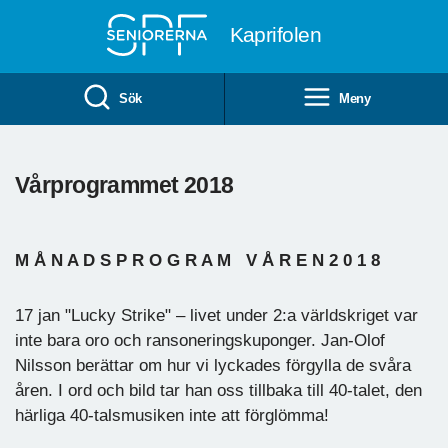
Till övergripande innehåll
Kaprifolen
Sök
Meny
Vårprogrammet 2018
M Å N A D S P R O G R A M V Å R E N 2 0 1 8
17 jan "Lucky Strike" – livet under 2:a världskriget var
inte bara oro och ransoneringskuponger. Jan-Olof
Nilsson berättar om hur vi lyckades förgylla de svåra
åren. I ord och bild tar han oss tillbaka till 40-talet, den
härliga 40-talsmusiken inte att förglömma!