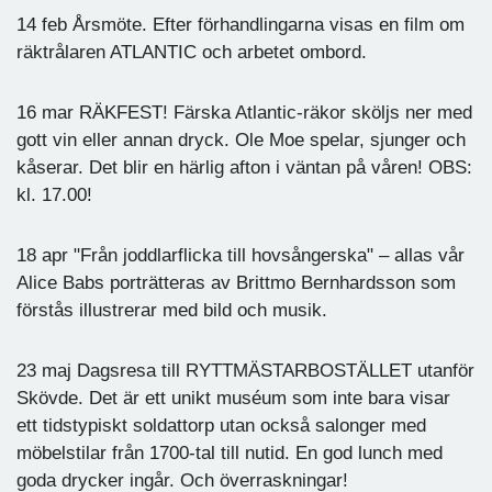
14 feb Årsmöte. Efter förhandlingarna visas en film om
räktrålaren ATLANTIC och arbetet ombord.
16 mar RÄKFEST! Färska Atlantic-räkor sköljs ner med
gott vin eller annan dryck. Ole Moe spelar, sjunger och
kåserar. Det blir en härlig afton i väntan på våren! OBS:
kl. 17.00!
18 apr "Från joddlarflicka till hovsångerska" – allas vår
Alice Babs porträtteras av Brittmo Bernhardsson som
förstås illustrerar med bild och musik.
23 maj Dagsresa till RYTTMÄSTARBOSTÄLLET utanför
Skövde. Det är ett unikt muséum som inte bara visar
ett tidstypiskt soldattorp utan också salonger med
möbelstilar från 1700-tal till nutid. En god lunch med
goda drycker ingår. Och överraskningar!