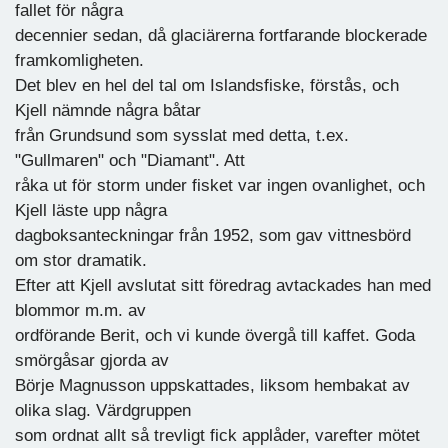
fallet för några
decennier sedan, då glaciärerna fortfarande blockerade
framkomligheten.
Det blev en hel del tal om Islandsfiske, förstås, och
Kjell nämnde några båtar
från Grundsund som sysslat med detta, t.ex.
"Gullmaren" och "Diamant". Att
råka ut för storm under fisket var ingen ovanlighet, och
Kjell läste upp några
dagboksanteckningar från 1952, som gav vittnesbörd
om stor dramatik.
Efter att Kjell avslutat sitt föredrag avtackades han med
blommor m.m. av
ordförande Berit, och vi kunde övergå till kaffet. Goda
smörgåsar gjorda av
Börje Magnusson uppskattades, liksom hembakat av
olika slag. Värdgruppen
som ordnat allt så trevligt fick applåder, varefter mötet