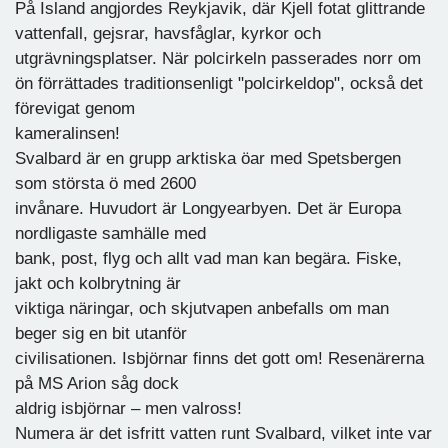
På Island angjordes Reykjavik, där Kjell fotat glittrande
vattenfall, gejsrar, havsfåglar, kyrkor och
utgrävningsplatser. När polcirkeln passerades norr om
ön förrättades traditionsenligt "polcirkeldop", också det
förevigat genom
kameralinsen!
Svalbard är en grupp arktiska öar med Spetsbergen
som största ö med 2600
invånare. Huvudort är Longyearbyen. Det är Europa
nordligaste samhälle med
bank, post, flyg och allt vad man kan begära. Fiske,
jakt och kolbrytning är
viktiga näringar, och skjutvapen anbefalls om man
beger sig en bit utanför
civilisationen. Isbjörnar finns det gott om! Resenärerna
på MS Arion såg dock
aldrig isbjörnar – men valross!
Numera är det isfritt vatten runt Svalbard, vilket inte var