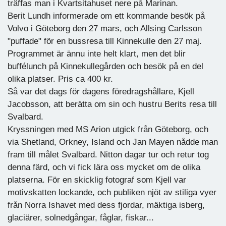
träffas man i Kvartsitahuset nere på Marinan.
Berit Lundh informerade om ett kommande besök på
Volvo i Göteborg den 27 mars, och Allsing Carlsson
"puffade" för en bussresa till Kinnekulle den 27 maj.
Programmet är ännu inte helt klart, men det blir
buffélunch på Kinnekullegården och besök på en del
olika platser. Pris ca 400 kr.
Så var det dags för dagens föredragshållare, Kjell
Jacobsson, att berätta om sin och hustru Berits resa till
Svalbard.
Kryssningen med MS Arion utgick från Göteborg, och
via Shetland, Orkney, Island och Jan Mayen nådde man
fram till målet Svalbard. Nitton dagar tur och retur tog
denna färd, och vi fick lära oss mycket om de olika
platserna. För en skicklig fotograf som Kjell var
motivskatten lockande, och publiken njöt av stiliga vyer
från Norra Ishavet med dess fjordar, mäktiga isberg,
glaciärer, solnedgångar, fåglar, fiskar...