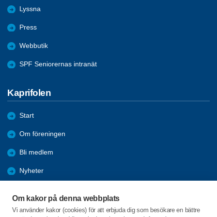
Lyssna
Press
Webbutik
SPF Seniorernas intranät
Kaprifolen
Start
Om föreningen
Bli medlem
Nyheter
Aktiviteter
Om kakor på denna webbplats
Hälsovågen
Vi använder kakor (cookies) för att erbjuda dig som besökare en bättre