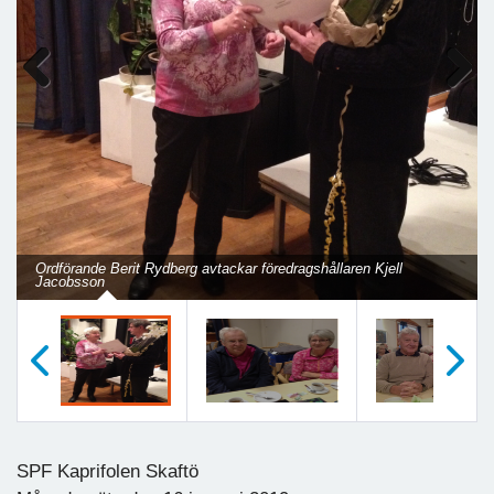
Previous
Next
Ordförande Berit Rydberg avtackar föredragshållaren Kjell
Jacobsson
Föregående
Nästa
SPF Kaprifolen Skaftö