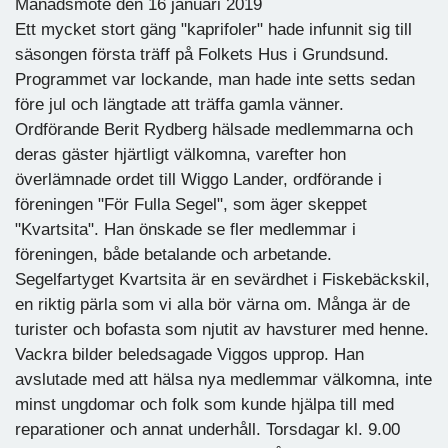
Månadsmöte den 16 januari 2019
Ett mycket stort gäng "kaprifoler" hade infunnit sig till
säsongen första träff på Folkets Hus i Grundsund.
Programmet var lockande, man hade inte setts sedan
före jul och längtade att träffa gamla vänner.
Ordförande Berit Rydberg hälsade medlemmarna och
deras gäster hjärtligt välkomna, varefter hon
överlämnade ordet till Wiggo Lander, ordförande i
föreningen "För Fulla Segel", som äger skeppet
"Kvartsita". Han önskade se fler medlemmar i
föreningen, både betalande och arbetande.
Segelfartyget Kvartsita är en sevärdhet i Fiskebäckskil,
en riktig pärla som vi alla bör värna om. Många är de
turister och bofasta som njutit av havsturer med henne.
Vackra bilder beledsagade Viggos upprop. Han
avslutade med att hälsa nya medlemmar välkomna, inte
minst ungdomar och folk som kunde hjälpa till med
reparationer och annat underhåll. Torsdagar kl. 9.00