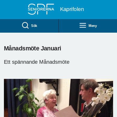
Till övergripande innehåll
Kaprifolen
Sök
Meny
Månadsmöte Januari
Ett spännande Månadsmöte