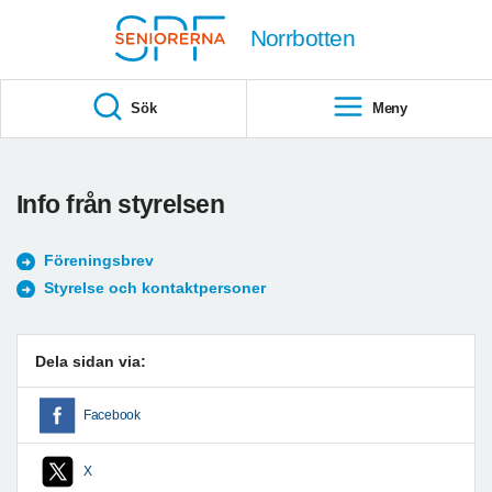
Till övergripande innehåll
Norrbotten
Sök
Meny
Info från styrelsen
Föreningsbrev
Styrelse och kontaktpersoner
Dela sidan via:
Facebook
X