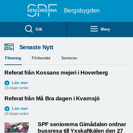
Till övergripande innehåll
Bergsbygden
Sök
Meny
Senaste Nytt
Förening
Förbundet
Senioren
Referat från Kossans mejeri i Hoverberg
Läs mer
16 dagar sedan
Referat från Må Bra dagen i Kvarnsjö
Läs mer
26 dagar sedan
SPF seniorerna Gimådalen ordnar
bussresa till Yxskaftkälen den 27