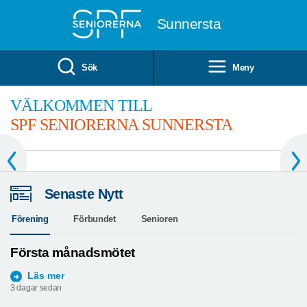
Till övergripande innehåll
Sunnersta
Sök
Meny
VÄLKOMMEN TILL
SPF SENIORERNA SUNNERSTA
Senaste Nytt
Förening
Förbundet
Senioren
Första månadsmötet
Läs mer
3 dagar sedan