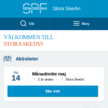
Till övergripande innehåll
Stora Skedvi
Sök
Meny
VÄLKOMMEN TILL
STORA SKEDVI
Aktiviteter
Maj
Månadmöte maj
14
2 år sedan
Stora Skedvi
Mer info