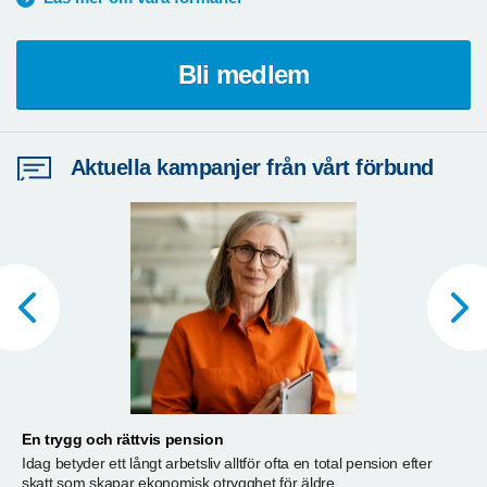
Bli medlem
Aktuella kampanjer från vårt förbund
En trygg och rättvis pension
A
Idag betyder ett långt arbetsliv alltför ofta en total pension efter
T
skatt som skapar ekonomisk otrygghet för äldre.
ä