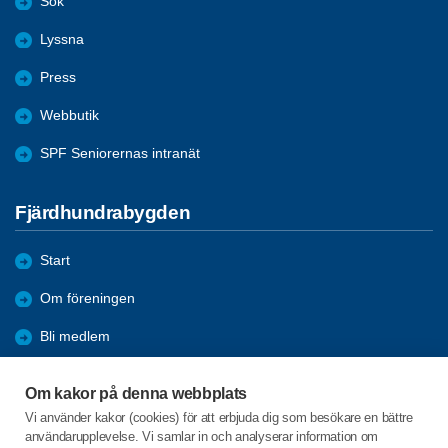
Sök
Lyssna
Press
Webbutik
SPF Seniorernas intranät
Fjärdhundrabygden
Start
Om föreningen
Bli medlem
Förmåner
Om kakor på denna webbplats
Sök
Vi använder kakor (cookies) för att erbjuda dig som besökare en bättre
användarupplevelse. Vi samlar in och analyserar information om