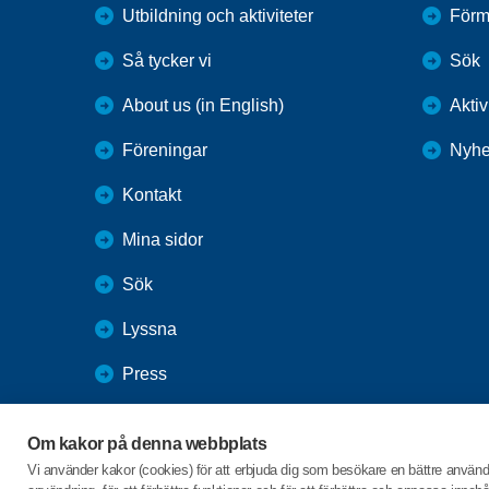
Utbildning och aktiviteter
Förm
Så tycker vi
Sök
About us (in English)
Aktiv
Föreningar
Nyhe
Kontakt
Mina sidor
Sök
Lyssna
Press
Webbutik
Om kakor på denna webbplats
SPF Seniorernas intranät
Vi använder kakor (cookies) för att erbjuda dig som besökare en bättre använ