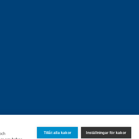
Tillåt alla kakor
Inställningar för kakor
 och