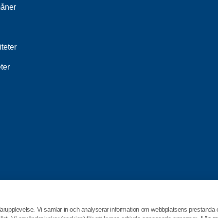
åner
iteter
ter
darupplevelse. Vi samlar in och analyserar information om webbplatsens prestanda