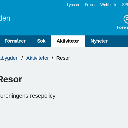
Lyssna
Press
Webbutik
SPF
den
Fören
Förmåner
Sök
Aktiviteter
Nyheter
rabygden
Aktiviteter
Resor
Resor
öreningens resepolicy