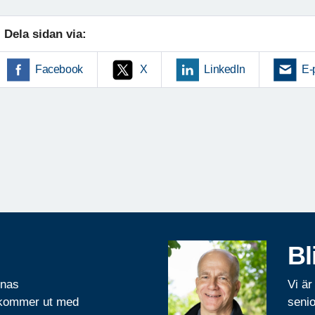
Dela sidan via:
Facebook
X
LinkedIn
E-
Bl
rnas
Vi är
 kommer ut med
senio