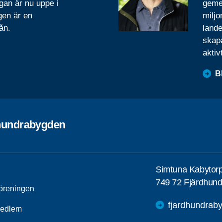
gan är nu uppe i
geme
gen är en
miljo
ån.
lande
skapa
aktiv
B
hundrabygden
Simtuna Kabytor
749 72 Fjärdhund
öreningen
fjardhundrab
medlem