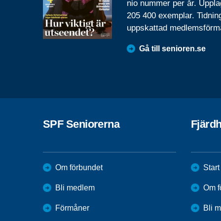
nio nummer per år. Uppla
205 400 exemplar. Tidnin
uppskattad medlemsförm
Gå till senioren.se
SPF Seniorerna
Fjärd
Om förbundet
Start
Bli medlem
Om f
Förmåner
Bli 