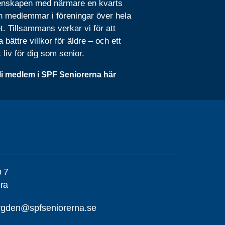
nskapen med närmare en kvarts
n medlemmar i föreningar över hela
t. Tillsammans verkar vi för att
 bättre villkor för äldre – och ett
t liv för dig som senior.
li medlem i SPF Seniorerna här
p 7
ra
ygden@spfseniorerna.se