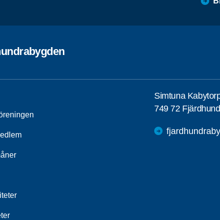
B
hundrabygden
Simtuna Kabytor
749 72 Fjärdhund
öreningen
fjardhundrab
medlem
åner
iteter
ter