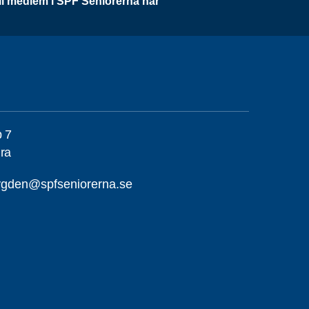
li medlem i SPF Seniorerna här
p 7
ra
ygden@spfseniorerna.se