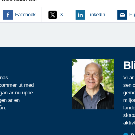
Facebook
X
LinkedIn
E-
Bl
rnas
Vi är
 kommer ut med
senio
gan är nu uppe i
geme
gen är en
miljo
ån.
lande
skapa
aktiv