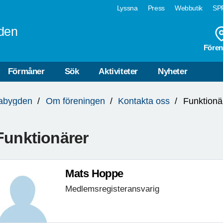
Lyssna
Press
Webbutik
SPF
den
Fören
Förmåner
Sök
Aktiviteter
Nyheter
rabygden
Om föreningen
Kontakta oss
Funktionä
Funktionärer
Mats Hoppe
Medlemsregisteransvarig