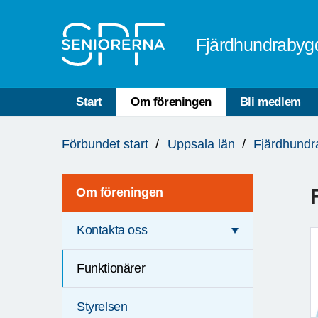
Till övergripande innehåll
Fjärdhundrabyg
Start
Om föreningen
Bli medlem
Du
Förbundet start
Uppsala län
Fjärdhund
är
här:
Om föreningen
Kontakta oss
Funktionärer
Styrelsen