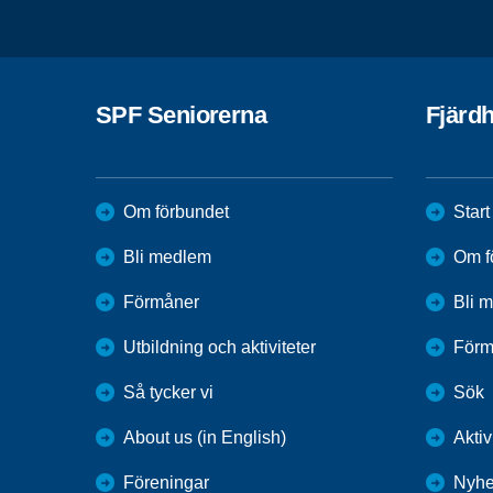
SPF Seniorerna
Fjärd
Om förbundet
Start
Bli medlem
Om f
Förmåner
Bli 
Utbildning och aktiviteter
Förm
Så tycker vi
Sök
About us (in English)
Aktiv
Föreningar
Nyhe