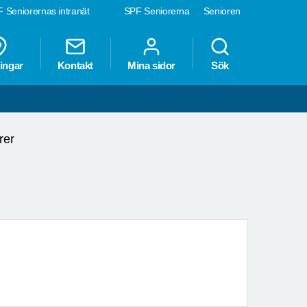
 Seniorernas intranät
SPF Seniorerna
Senioren
ingar
Kontakt
Mina sidor
Sök
rer