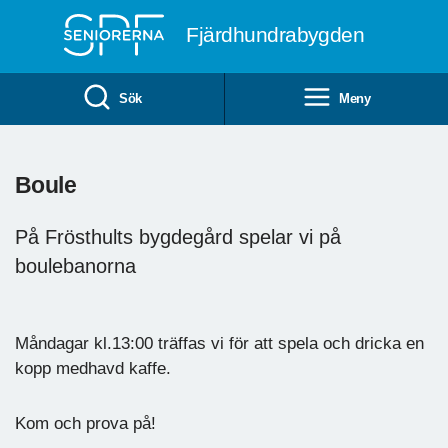
Till övergripande innehåll
Fjärdhundrabygden
Sök
Meny
Boule
På Frösthults bygdegård spelar vi på
boulebanorna
Måndagar kl.13:00 träffas vi för att spela och dricka en
kopp medhavd kaffe.
Kom och prova på!