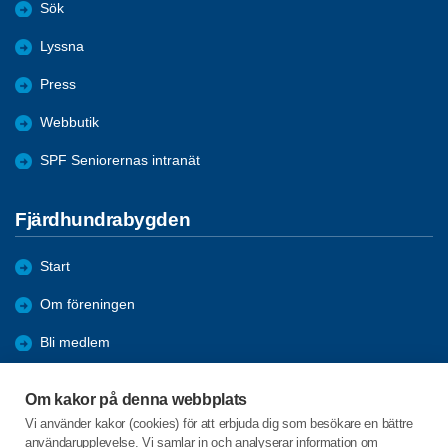
Sök
Lyssna
Press
Webbutik
SPF Seniorernas intranät
Fjärdhundrabygden
Start
Om föreningen
Bli medlem
Förmåner
Om kakor på denna webbplats
Sök
Vi använder kakor (cookies) för att erbjuda dig som besökare en bättre
användarupplevelse. Vi samlar in och analyserar information om