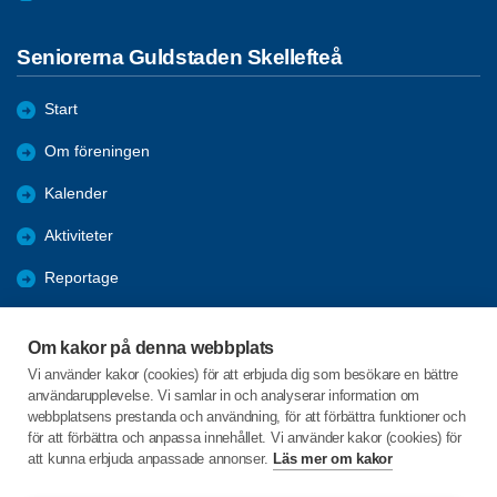
Seniorerna Guldstaden Skellefteå
Start
Om föreningen
Kalender
Aktiviteter
Reportage
Bildgalleri
Om kakor på denna webbplats
Bli medlem
Vi använder kakor (cookies) för att erbjuda dig som besökare en bättre
användarupplevelse. Vi samlar in och analyserar information om
Förmåner
webbplatsens prestanda och användning, för att förbättra funktioner och
för att förbättra och anpassa innehållet. Vi använder kakor (cookies) för
att kunna erbjuda anpassade annonser.
Läs mer om kakor
C/o:Nils Engström
Skeppargatan 17 lgh 1403