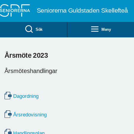
Till övergripande innehåll
Seniorerna Guldstaden Skellefteå
Sök
Meny
Årsmöte 2023
Årsmöteshandlingar
Dagordning
Årsredovisning
Handlingsplan