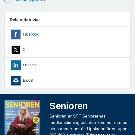
Dela sidan via:
Facebook
X
LinkedIn
E-post
Senioren
Senioren är SPF Seniorernas
medlemstidning och den kommer ut med
nio nummer per år. Upplagan är nu uppe i
205 400 exemplar. Tidningen är en