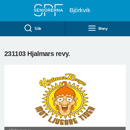
Till övergripande innehåll
Björkvik
Sök
Meny
231103 Hjalmars revy.