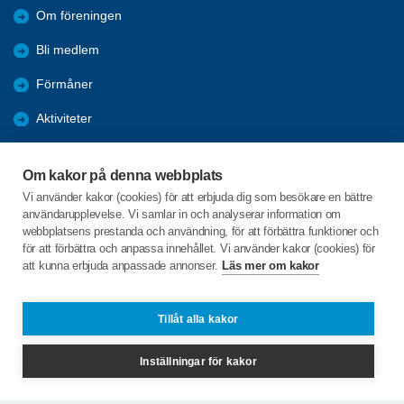
Om föreningen
Bli medlem
Förmåner
Aktiviteter
Referat
Om kakor på denna webbplats
Bildgalleri
Vi använder kakor (cookies) för att erbjuda dig som besökare en bättre
användarupplevelse. Vi samlar in och analyserar information om
Vi påverkar
webbplatsens prestanda och användning, för att förbättra funktioner och
för att förbättra och anpassa innehållet. Vi använder kakor (cookies) för
att kunna erbjuda anpassade annonser.
Läs mer om kakor
C/o:Rigmor Pettersson
Palmtorpsvägen 2
641 63 BJÖRKVIK
Tillåt alla kakor
Telefon:
+46 730335637
Inställningar för kakor
bjorkvik@spfseniorerna.se