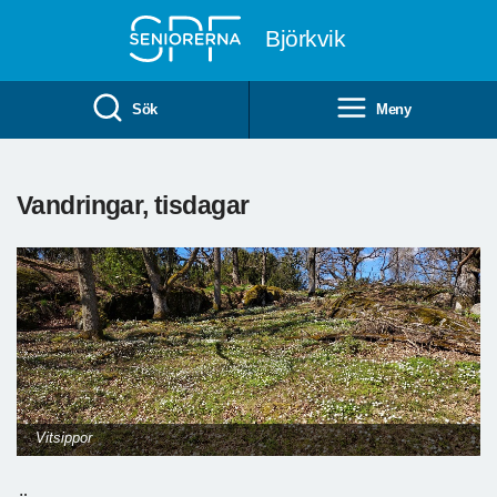
Till övergripande innehåll
Björkvik
Sök
Meny
Vandringar, tisdagar
Vitsippor