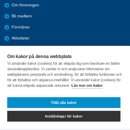
Om föreningen
Bli medlem
Förmåner
Aktiviteter
Referat
Om kakor på denna webbplats
Bildgalleri
Vi använder kakor (cookies) för att erbjuda dig som besökare en bättre
användarupplevelse. Vi samlar in och analyserar information om
Vi påverkar
webbplatsens prestanda och användning, för att förbättra funktioner och
för att förbättra och anpassa innehållet. Vi använder kakor (cookies) för
att kunna erbjuda anpassade annonser.
Läs mer om kakor
C/o:Rigmor Pettersson
Palmtorpsvägen 2
641 63 BJÖRKVIK
Tillåt alla kakor
Telefon:
+46 730335637
Inställningar för kakor
bjorkvik@spfseniorerna.se