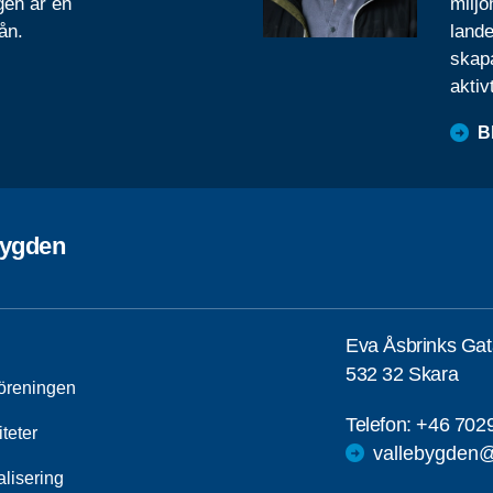
gen är en
miljo
ån.
lande
skapa
aktiv
B
bygden
Eva Åsbrinks Ga
532 32 Skara
öreningen
Telefon:
+46 702
iteter
vallebygden@
alisering