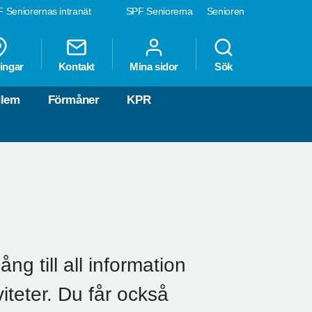
 Seniorernas intranät
SPF Seniorerna
Senioren
ingar
Kontakt
Mina sidor
Sök
dlem
Förmåner
KPR
ng till all information
teter. Du får också