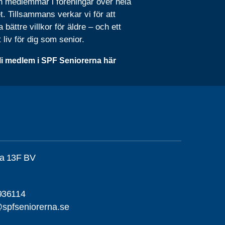
n medlemmar i föreningar över hela
t. Tillsammans verkar vi för att
 bättre villkor för äldre – och ett
t liv för dig som senior.
li medlem i SPF Seniorerna här
ta 13F BV
936114
spfseniorerna.se