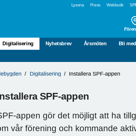
Lyssna
Press
Webbutik
SPF
Fören
Digitalisering
Nyhetsbrev
Årsmöten
Bli me
lebygden
Digitalisering
Installera SPF-appen
Installera SPF-appen
SPF-appen gör det möjligt att ha tillgå
om vår förening och kommande aktivi