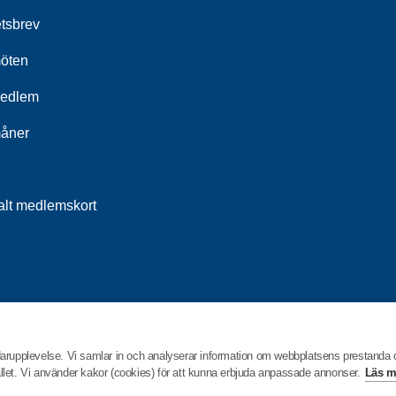
tsbrev
öten
medlem
åner
talt medlemskort
darupplevelse. Vi samlar in och analyserar information om webbplatsens prestanda
hållet. Vi använder kakor (cookies) för att kunna erbjuda anpassade annonser.
Läs m