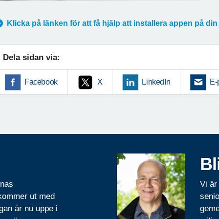
Klicka på länken för att få hjälp att installera appen på din
Dela sidan via:
Facebook
X
LinkedIn
E-
Bl
rnas
Vi är
 kommer ut med
senio
gan är nu uppe i
geme