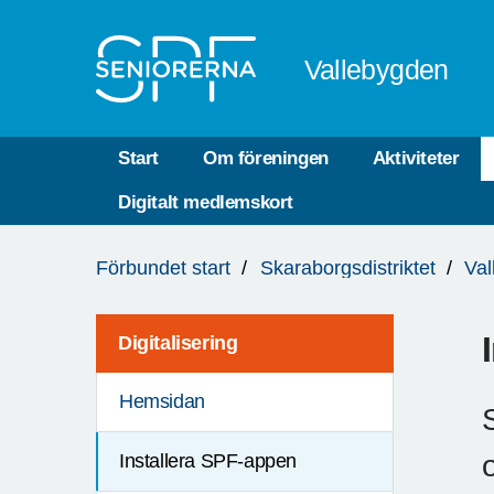
Till övergripande innehåll
Vallebygden
Start
Om föreningen
Aktiviteter
Digitalt medlemskort
Du
Förbundet start
Skaraborgsdistriktet
Val
är
här:
Digitalisering
Hemsidan
Installera SPF-appen