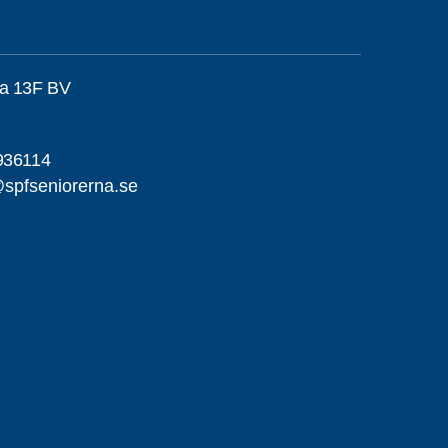
ta 13F BV
936114
spfseniorerna.se