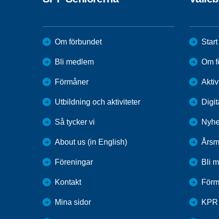
Om förbundet
Start
Bli medlem
Om f
Förmåner
Aktiv
Utbildning och aktiviteter
Digit
Så tycker vi
Nyhe
About us (in English)
Årsm
Föreningar
Bli 
Kontakt
Förm
Mina sidor
KPR