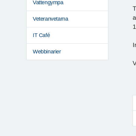
Vattengympa
T
a
Veteranvetarna
1
IT Café
I
Webbinarier
V