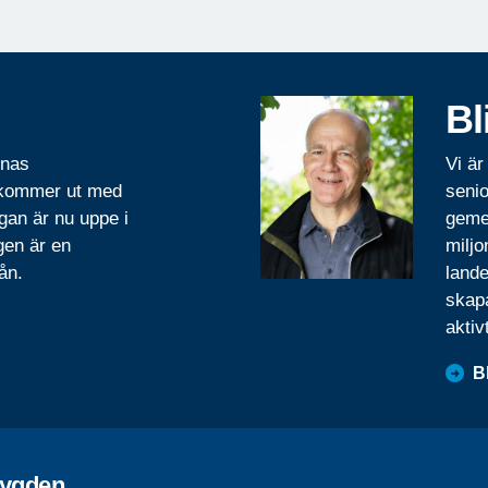
Bl
rnas
Vi är
 kommer ut med
senio
gan är nu uppe i
geme
gen är en
miljo
ån.
lande
skapa
aktiv
B
bygden