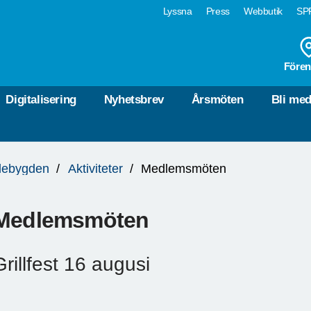
Lyssna
Press
Webbutik
SPF
Fören
Digitalisering
Nyhetsbrev
Årsmöten
Bli me
lebygden
Aktiviteter
Medlemsmöten
Medlemsmöten
Grillfest 16 augusi