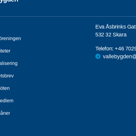
Eva Åsbrinks Ga
532 32 Skara
öreningen
Telefon:
+46 702
iteter
vallebygden@
alisering
tsbrev
öten
medlem
åner