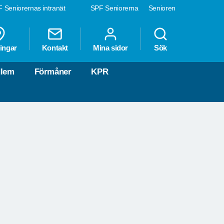
 Seniorernas intranät
SPF Seniorerna
Senioren
ingar
Kontakt
Mina sidor
Sök
dlem
Förmåner
KPR