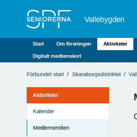
Till övergripande innehåll
Vallebygden
Start
Om föreningen
Aktiviteter
Digitalt medlemskort
Du
Förbundet start
Skaraborgsdistriktet
Val
är
här:
Aktiviteter
Kalender
Medlemsmöten