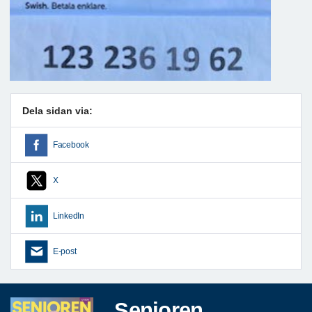
Dela sidan via:
Facebook
X
LinkedIn
E-post
Senioren