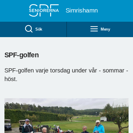
Till övergripande innehåll
Simrishamn
Sök
Meny
SPF-golfen
SPF-golfen varje torsdag under vår - sommar -
höst.