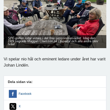
SPF-golfen rullar vidare i det fina sensommarvädret. Idag den
19/9 segrade Maggan Claesson på Djupadal och alla andra blev
tvåa!
Vi spelar nio hål och eminent ledare under året har varit
Johan Lindén.
Dela sidan via:
Facebook
X