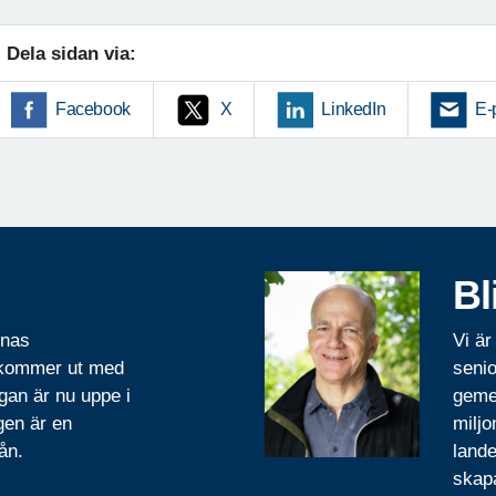
Dela sidan via:
Facebook
X
LinkedIn
E-
Bl
rnas
Vi är
 kommer ut med
senio
gan är nu uppe i
geme
gen är en
miljo
ån.
lande
skapa