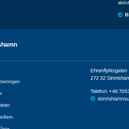
aktiv
B
shamn
Ehrenflyktsgatan
272 32 Simrisha
öreningen
Telefon:
+46 705
r
simrishamns
iteter
medlem
åner