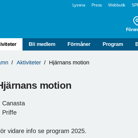
Lyssna
Press
Webbutik
SPF
Fören
iviteter
Bli medlem
Förmåner
Program
B
amn
Aktiviteter
Hjärnans motion
Hjärnans motion
 Canasta
 Priffe
ör vidare info se program 2025.