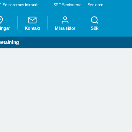
 Seniorernas intranät
SPF Seniorerna
Senioren
ingar
Kontakt
Mina sidor
Sök
etalning