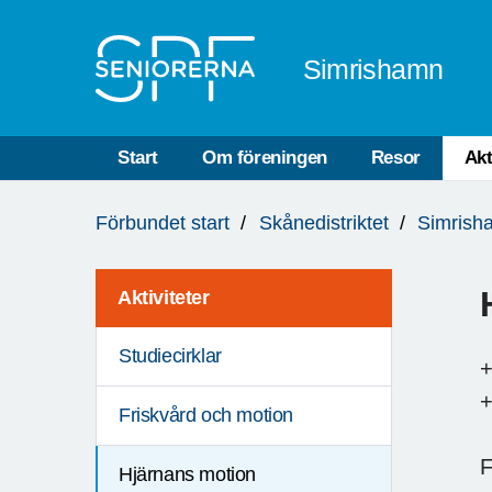
Till övergripande innehåll
Simrishamn
Start
Om föreningen
Resor
Akt
Du
Förbundet start
Skånedistriktet
Simrish
är
här:
Aktiviteter
Studiecirklar
+
+
Friskvård och motion
F
Hjärnans motion