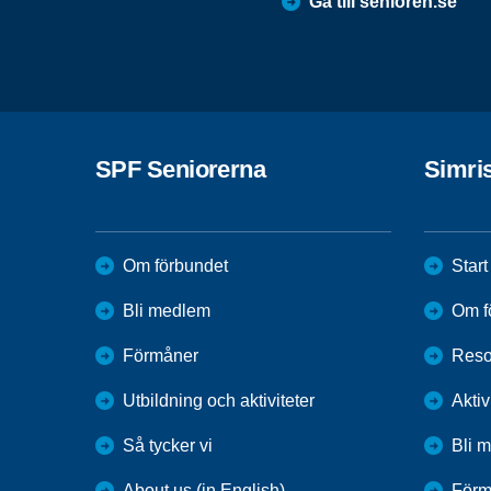
Gå till senioren.se
SPF Seniorerna
Simri
Om förbundet
Start
Bli medlem
Om f
Förmåner
Reso
Utbildning och aktiviteter
Aktiv
Så tycker vi
Bli 
About us (in English)
Förm