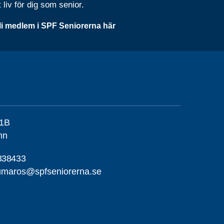
t liv för dig som senior.
li medlem i SPF Seniorerna här
 1B
mn
338433
umaros@spfseniorerna.se