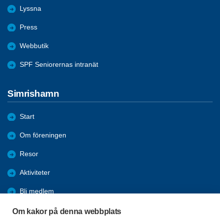
Lyssna
Press
Webbutik
SPF Seniorernas intranät
Simrishamn
Start
Om föreningen
Resor
Aktiviteter
Bli medlem
Förmåner
Om kakor på denna webbplats