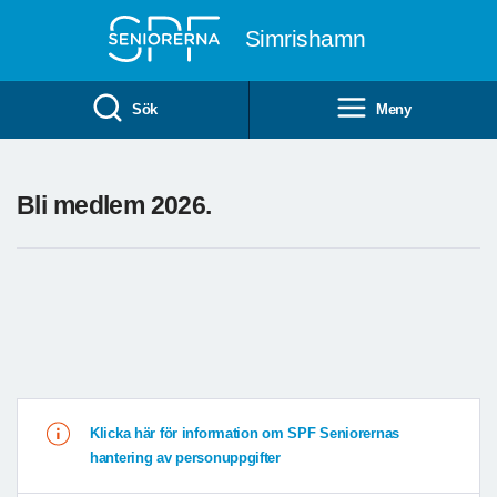
Till övergripande innehåll
Simrishamn
Sök
Meny
Bli medlem 2026.
Klicka här för information om SPF Seniorernas
hantering av personuppgifter