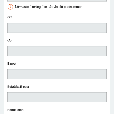
Närmaste förening föreslås via ditt postnummer
Ort
c/o
E-post
Bekräfta E-post
Hemtelefon