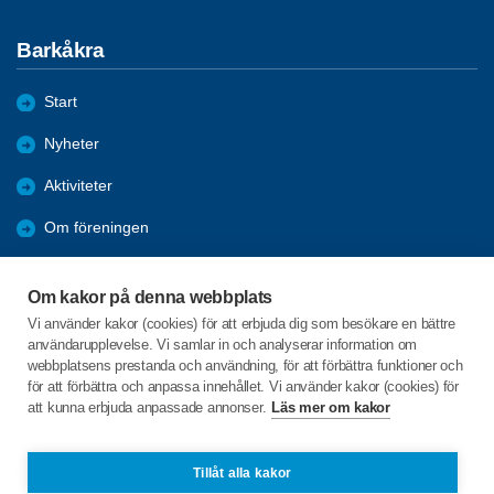
Barkåkra
Start
Nyheter
Aktiviteter
Om föreningen
Kontakt
Om kakor på denna webbplats
Medlemsförmåner
Vi använder kakor (cookies) för att erbjuda dig som besökare en bättre
användarupplevelse. Vi samlar in och analyserar information om
Bli medlem
webbplatsens prestanda och användning, för att förbättra funktioner och
för att förbättra och anpassa innehållet. Vi använder kakor (cookies) för
att kunna erbjuda anpassade annonser.
Läs mer om kakor
C/o:Gun Wendelbo-Hansson
Byvägen 10
266 52 VEJBYSTRAND
Tillåt alla kakor