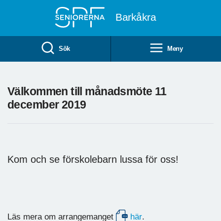
Till övergripande innehåll
Barkåkra
Sök
Meny
Välkommen till månadsmöte 11
december 2019
Kom och se förskolebarn lussa för oss!
Läs mera om arrangemanget
här
.