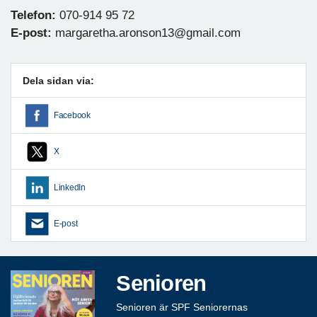
Telefon:
070-914 95 72
E-post:
margaretha.aronson13@gmail.com
Dela sidan via:
Facebook
X
LinkedIn
E-post
Senioren
Senioren är SPF Seniorernas