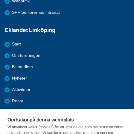
Webbutik
SPF Seniorernas intranät
Eklandet Linköping
Start
Om föreningen
Bli medlem
Nyheter
Aktiviteter
Resor
Motion & Hälsa
Om kakor på denna webbplats
Samhälle
Vi använder kakor (cookies) för att erbjuda dig som besökare en bättre
användarupplevelse. Vi samlar in och analyserar information om