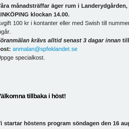
åra månadsträffar äger rum i Landerydgården
INKÖPING klockan 14.00.
vgift 100 kr i kontanter eller med Swish till numm
ngår.
öranmälan krävs alltid senast 3 dagar innan
til
ost:
anmalan@spfeklandet.se
ppge specialkost.
älkomna tillbaka i höst!
i startar höstens program söndagen den 16 aug