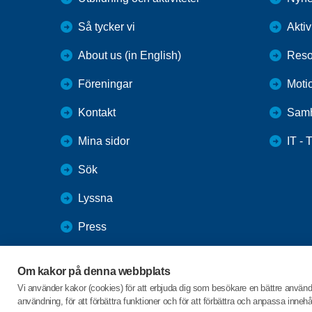
Så tycker vi
Aktiv
About us (in English)
Reso
Föreningar
Moti
Kontakt
Samh
Mina sidor
IT - 
Sök
Lyssna
Press
Webbutik
Om kakor på denna webbplats
SPF Seniorernas intranät
Vi använder kakor (cookies) för att erbjuda dig som besökare en bättre använ
användning, för att förbättra funktioner och för att förbättra och anpassa inne