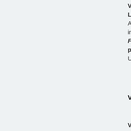
V
L
A
i
F
p
U
V
V