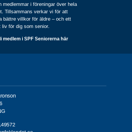
n medlemmar i föreningar över hela
t. Tillsammans verkar vi för att
 bättre villkor för äldre – och ett
t liv för dig som senior.
li medlem i SPF Seniorerna här
Aronson
6
NG
149572