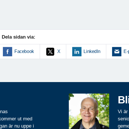
Dela sidan via:
Facebook
X
LinkedIn
E-
Bl
rnas
Vi är
 kommer ut med
senio
gan är nu uppe i
geme