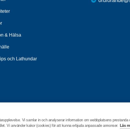
ordforande@s
iteter
r
on & Hälsa
älle
Tips och Lathundar
darupplevelse. Vi samlar in och analyserar information om webbplatsens prestanda
hållet. Vi använder kakor (cookies) för att kunna erbjuda anpassade annonser.
Läs m