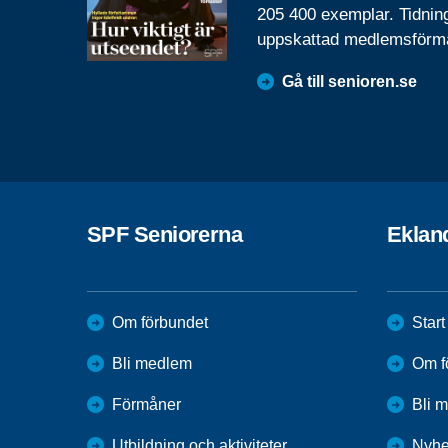
205 400 exemplar. Tidnin
uppskattad medlemsförm
Gå till senioren.se
SPF Seniorerna
Eklan
Om förbundet
Start
Bli medlem
Om f
Förmåner
Bli 
Utbildning och aktiviteter
Nyhe