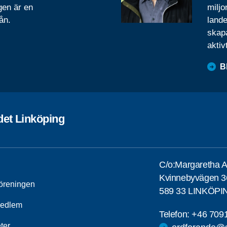
gen är en
miljo
ån.
lande
skapa
aktiv
B
det Linköping
C/o:Margaretha 
Kvinnebyvägen 3
öreningen
589 33 LINKÖPI
medlem
Telefon:
+46 709
ter