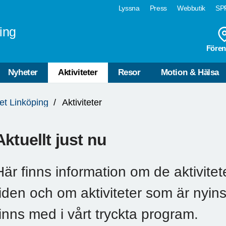
Lyssna
Press
Webbutik
SPF
ing
Fören
Nyheter
Aktiviteter
Resor
Motion & Hälsa
et Linköping
Aktiviteter
Aktuellt just nu
Här finns information om de aktivitet
tiden och om aktiviteter som är nyins
finns med i vårt tryckta program.