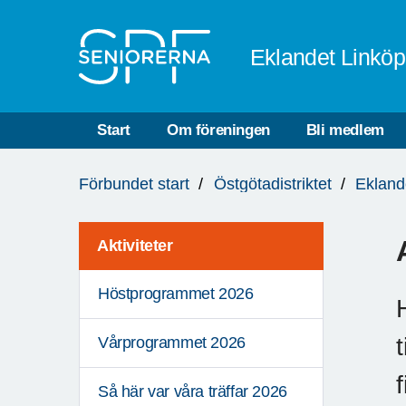
Till övergripande innehåll
Eklandet Linköp
Start
Om föreningen
Bli medlem
Du
Förbundet start
Östgötadistriktet
Ekland
är
här:
Aktiviteter
Höstprogrammet 2026
Vårprogrammet 2026
Så här var våra träffar 2026