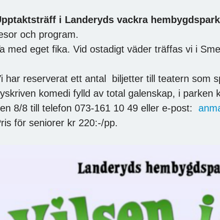
pptaktsträff i Landeryds vackra hembygdspar
esor och program.
a med eget fika. Vid ostadigt väder träffas vi i Sm
i har reserverat ett antal biljetter till teatern som 
yskriven komedi fylld av total galenskap, i parken 
en 8/8 till telefon 073-161 10 49 eller e-post:
anma
ris för seniorer kr 220:-/pp.