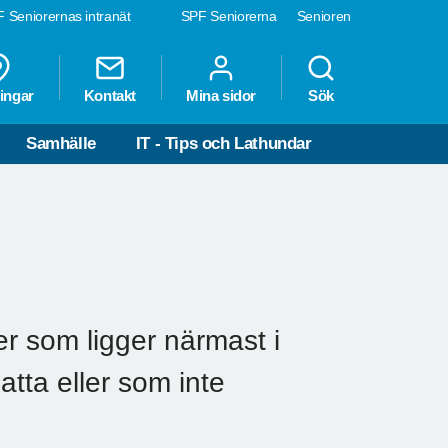
 Seniorernas intranät
SPF Seniorerna
Senioren
ingar
Kontakt
Mina sidor
Sök
Samhälle
IT - Tips och Lathundar
er som ligger närmast i
atta eller som inte