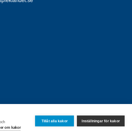
pfeklandet.se
Tillåt alla kakor
Inställningar för kakor
 och
er om kakor