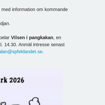
k
med information om kommande
edjan.
spelar
Vilsen i pangkakan
, en
kl. 14.30. Anmäl intresse senast
lan@spfeklandet.se
.