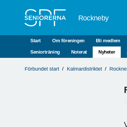
Till övergripande innehåll
Rockneby
Start
Om föreningen
Bli medlem
Seniorträning
Noterat
Nyheter
Du
Förbundet start
Kalmardistriktet
Rockne
är
här: