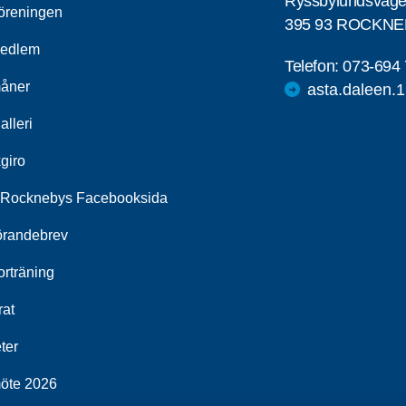
Ryssbylundsväg
öreningen
395 93 ROCKN
medlem
Telefon:
073-694 
åner
asta.daleen.
alleri
giro
Rocknebys Facebooksida
örandebrev
orträning
rat
ter
öte 2026