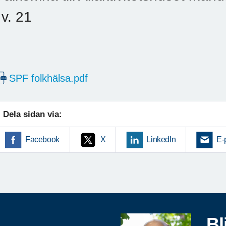
 v. 21
SPF folkhälsa.pdf
Dela sidan via:
Facebook
X
LinkedIn
E-
Bl