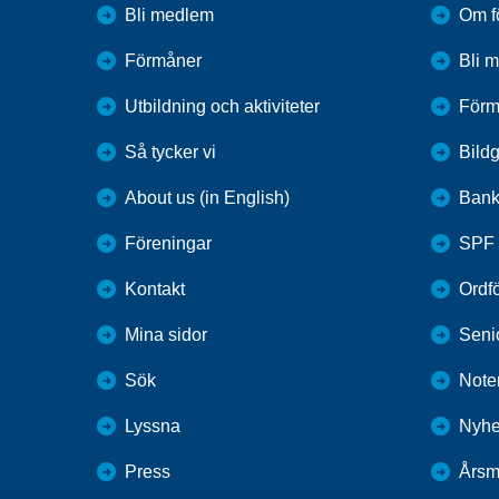
Bli medlem
Om f
Förmåner
Bli 
Utbildning och aktiviteter
Förm
Så tycker vi
Bildg
About us (in English)
Bank
Föreningar
SPF 
Kontakt
Ordf
Mina sidor
Seni
Sök
Note
Lyssna
Nyhe
Press
Årsm