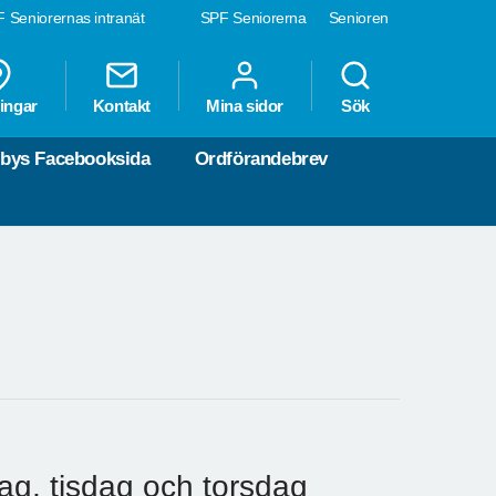
 Seniorernas intranät
SPF Seniorerna
Senioren
ingar
Kontakt
Mina sidor
Sök
bys Facebooksida
Ordförandebrev
dag, tisdag och torsdag