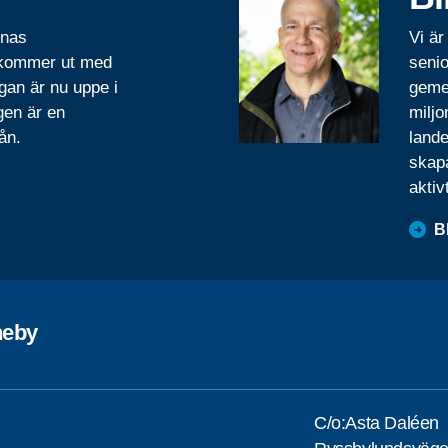
rnas
Vi är
 kommer ut med
senio
gan är nu uppe i
geme
gen är en
miljo
ån.
lande
skapa
aktiv
B
neby
C/o:Asta Daléen