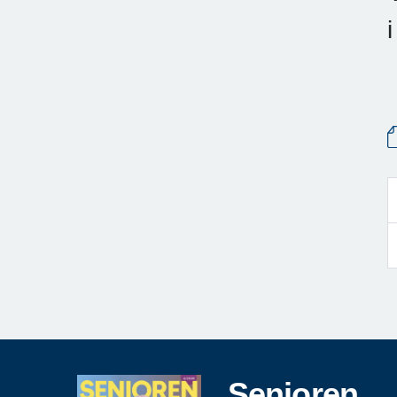
i
Senioren