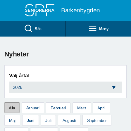
Till övergripande innehåll
Barkenbygden
Sök
Meny
Nyheter
Välj årtal
Alla
Januari
Februari
Mars
April
Maj
Juni
Juli
Augusti
September