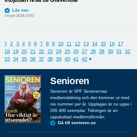
Läs mer
14 juni 2026 10:02
1
2
3
4
5
6
7
8
9
10
11
12
13
14
15
16
17
18
19
20
21
22
23
24
25
26
27
28
29
30
31
32
33
34
35
36
37
38
39
40
41
42
next
Senioren
Senioren är SPF Seniorernas
medlemstidning och den kommer ut med
nio nummer per år. Upplagan är nu uppe i
205 400 exemplar. Tidningen är en
uppskattad medlemsförmån.
Gå till senioren.se