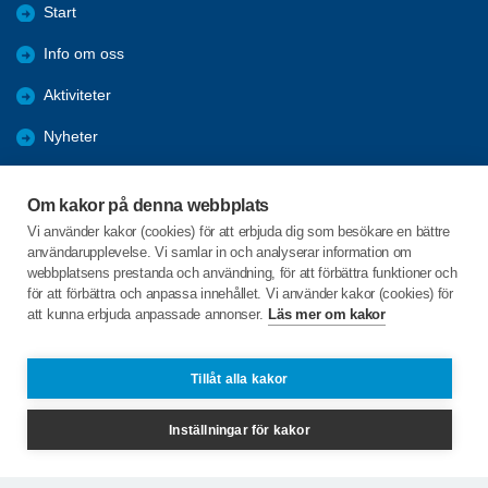
Start
Info om oss
Aktiviteter
Nyheter
Bli medlem
Om kakor på denna webbplats
Kommuninfo
Vi använder kakor (cookies) för att erbjuda dig som besökare en bättre
användarupplevelse. Vi samlar in och analyserar information om
Rapporter
webbplatsens prestanda och användning, för att förbättra funktioner och
för att förbättra och anpassa innehållet. Vi använder kakor (cookies) för
att kunna erbjuda anpassade annonser.
Läs mer om kakor
C/o:Gert-Ove Sandberg
Gnejsvägen 4
777 33 SMEDJEBACKEN
Tillåt alla kakor
Telefon:
+46 72–5776147
Inställningar för kakor
barkenbygden@spfdalarna.se