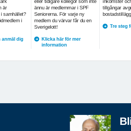
tark
eller tidigare kollegor som inte
inkomster och
m är
ännu är medlemmar i SPF
tillgångar av
 i samhället?
Seniorerna. För varje ny
bostadstillägg
tödmedlem i
medlem du värvar får du en
Tre steg 
Sverigelott!
 anmäl dig
Klicka här för mer
information
Bl