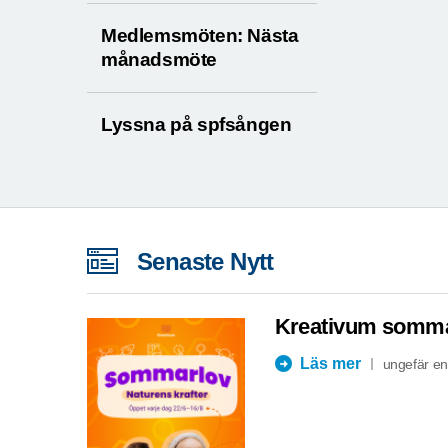
behövs!
Medlemsmöten: Nästa
månadsmöte
Lyssna på spfsången
Senaste Nytt
Kreativum somma
Läs mer
ungefär e