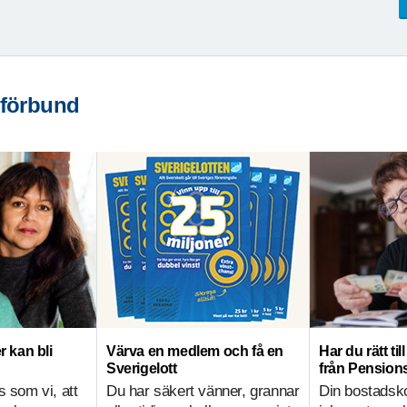
 förbund
r kan bli
Värva en medlem och få en
Har du rätt ti
Sverigelott
från Pensio
s som vi, att
Du har säkert vänner, grannar
Din bostadsk