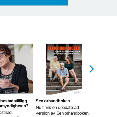
ll bostadstillägg
Seniorhandboken
Hemtjänst
nsmyndigheten?
Nu finns en uppdaterad
Hemtjänsti
ostnad,
version av Seniorhandboken.
sammanväg