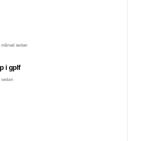
n månad sedan
 i gplf
 sedan