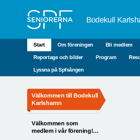
Till övergripande innehåll
Bodekull Karls
Start
Om föreningen
Bli medlem
Reportage och bilder
Program
Res
Lyssna på Spfsången
Välkommen till Bodekull
Karlshamn
Välkommen som
medlem i vår förening!
Ditt medlemskap