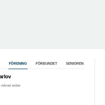
FÖRENING
FÖRBUNDET
SENIOREN
rlov
n månad sedan