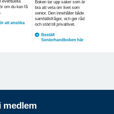
 eventuella
Boken tar upp saker som är
på olika sä
gör om du kan få
bra att veta om livet som
i hemtjänst
.
senior. Den innehåller både
underlätt
samhällsfrågor, och ger råd
kvalitetsa
för att ansöka
och stöd till privatlivet.
prioritering
Beställ
hemtja
Seniorhandboken här
i medlem