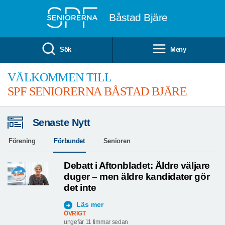
Till övergripande innehåll
Båstad Bjäre
Sök
Meny
VÄLKOMMEN TILL
SPF SENIORERNA BÅSTAD BJÄRE
Senaste Nytt
Förening
Förbundet
Senioren
Debatt i Aftonbladet: Äldre väljare
duger – men äldre kandidater gör
det inte
Läs mer
ÖVRIGT
ungefär 11 timmar sedan