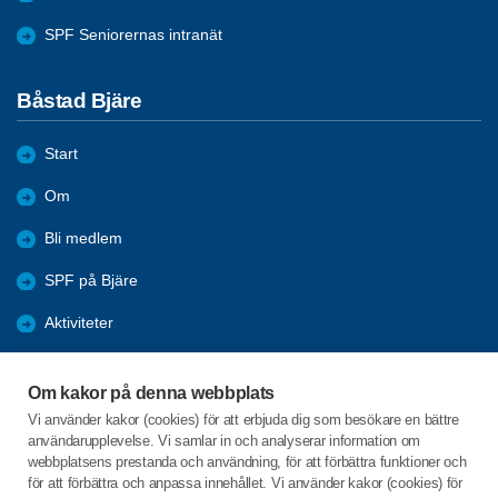
SPF Seniorernas intranät
Båstad Bjäre
Start
Om
Bli medlem
SPF på Bjäre
Aktiviteter
Bilder
Om kakor på denna webbplats
Årsmöte
Vi använder kakor (cookies) för att erbjuda dig som besökare en bättre
användarupplevelse. Vi samlar in och analyserar information om
Resor och utflykter
webbplatsens prestanda och användning, för att förbättra funktioner och
för att förbättra och anpassa innehållet. Vi använder kakor (cookies) för