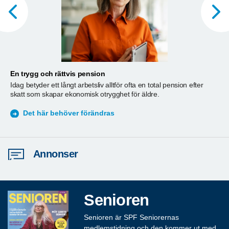
En trygg och rättvis pension
A
Idag betyder ett långt arbetsliv alltför ofta en total pension efter
T
skatt som skapar ekonomisk otrygghet för äldre.
ä
S
Det här behöver förändras
Annonser
Senioren
Senioren är SPF Seniorernas
medlemstidning och den kommer ut med