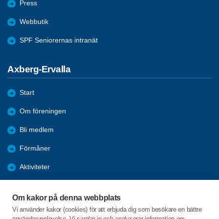
Press
Webbutik
SPF Seniorernas intranät
Axberg-Ervalla
Start
Om föreningen
Bli medlem
Förmåner
Aktiviteter
Möten
Om kakor på denna webbplats
Bildgalleri
Vi använder kakor (cookies) för att erbjuda dig som besökare en bättre
användarupplevelse. Vi samlar in och analyserar information om