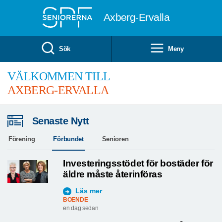
Till övergripande innehåll
Axberg-Ervalla
Sök
Meny
VÄLKOMMEN TILL
AXBERG-ERVALLA
Senaste Nytt
Förening
Förbundet
Senioren
Investeringsstödet för bostäder för
äldre måste återinföras
Läs mer
BOENDE
en dag sedan