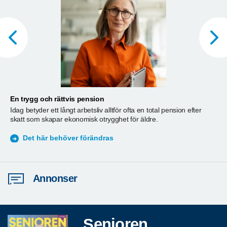
En trygg och rättvis pension
A
Idag betyder ett långt arbetsliv alltför ofta en total pension efter
T
skatt som skapar ekonomisk otrygghet för äldre.
ä
S
Det här behöver förändras
Annonser
Senioren