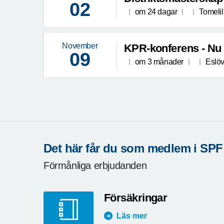
02
om 24 dagar
Tomelil
November
KPR-konferens - Nu 
09
om 3 månader
Eslö
Det här får du som medlem i SPF
Förmånliga erbjudanden
Försäkringar
Läs mer