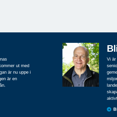
Bl
rnas
Vi är
 kommer ut med
senio
gan är nu uppe i
geme
gen är en
miljo
ån.
lande
skapa
aktiv
B