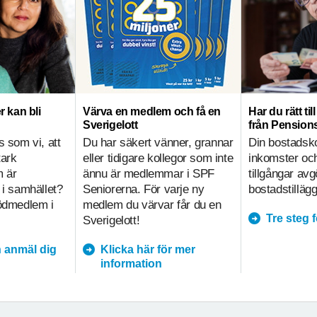
r kan bli
Värva en medlem och få en
Har du rätt ti
Sverigelott
från Pensio
s som vi, att
Du har säkert vänner, grannar
Din bostadsk
tark
eller tidigare kollegor som inte
inkomster och
m är
ännu är medlemmar i SPF
tillgångar av
 i samhället?
Seniorerna. För varje ny
bostadstillägg
tödmedlem i
medlem du värvar får du en
Tre steg 
Sverigelott!
 anmäl dig
Klicka här för mer
information