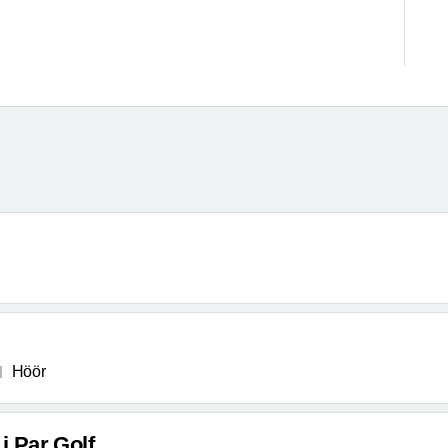
Höör
i Par Golf