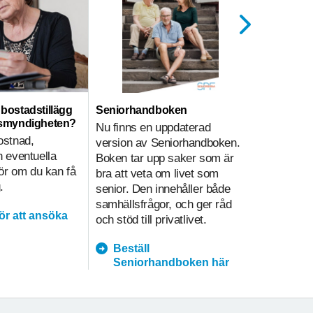
ll bostadstillägg
Seniorhandboken
Hemtjänst
nsmyndigheten?
Nu finns en uppdaterad
Hemtjänsti
ostnad,
version av Seniorhandboken.
sammanväg
 eventuella
Boken tar upp saker som är
på olika sä
gör om du kan få
bra att veta om livet som
i hemtjänst
.
senior. Den innehåller både
underlätt
samhällsfrågor, och ger råd
kvalitetsa
för att ansöka
och stöd till privatlivet.
prioritering
Beställ
hemtja
Seniorhandboken här