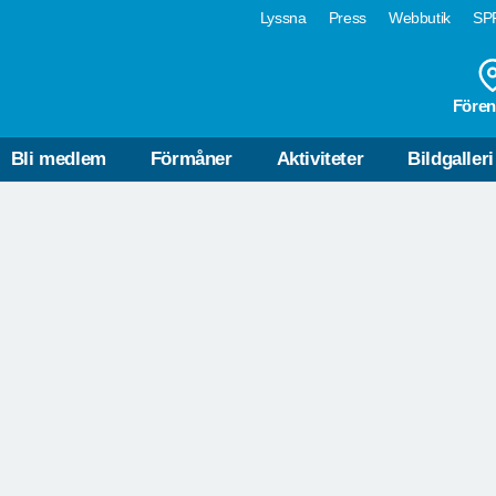
Lyssna
Press
Webbutik
SPF
VÄLKOMMEN!
Fören
STYRELSEN
SPF SENIORERNA ARASLÖ
JUBILEUM 11 AUGUSTI
Bli medlem
Förmåner
Aktiviteter
Bildgalleri