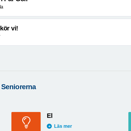
la
kör vi!
v
 Seniorerna
El
Läs mer