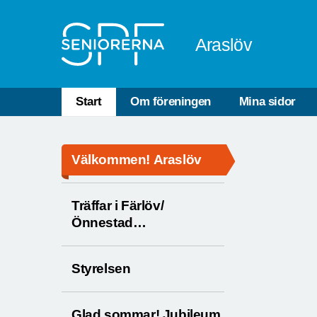
Till övergripande innehåll
Araslöv
Start
Om föreningen
Mina sidor
Välkommen! Araslöv
Träffar i Färlöv/
Önnestad
församlingshem
Styrelsen
Glad sommar! Jubileum