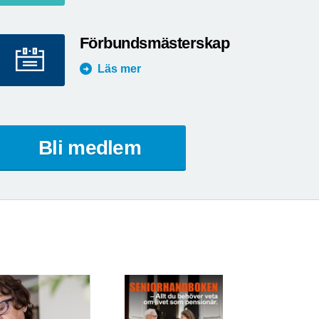
Förbundsmästerskap
Läs mer
Bli medlem