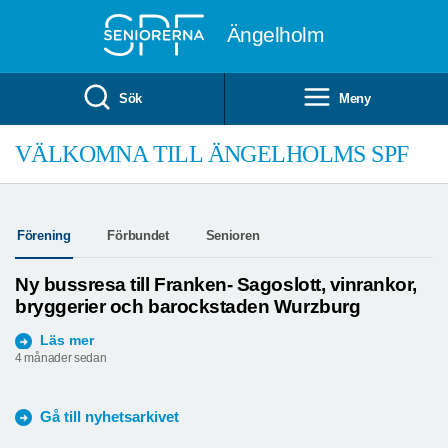
Till övergripande innehåll
Ängelholm
Sök
Meny
VÄLKOMNA TILL ÄNGELHOLMS SPF
Förening
Förbundet
Senioren
Ny bussresa till Franken- Sagoslott, vinrankor,
bryggerier och barockstaden Wurzburg
Läs mer
4 månader sedan
Gå till nyhetsarkivet